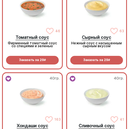
46
63
Томатный соус
Сырный соус
Фирменный томатный соус
Нежный соус с насыщенным
со специями и зеленью
сырным вкусом
Заказать за
29
Заказать за
29
R
R
40гр.
40гр.
163
41
Хондаши соус
Сливочный соус