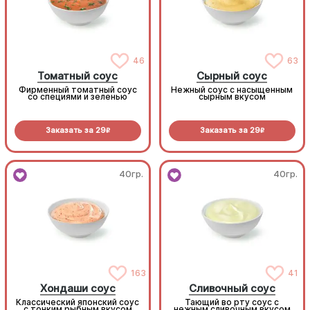
46
63
Томатный соус
Сырный соус
Фирменный томатный соус
Нежный соус с насыщенным
со специями и зеленью
сырным вкусом
Заказать за
29
Заказать за
29
R
R
40гр.
40гр.
163
41
Хондаши соус
Сливочный соус
Классический японский соус
Тающий во рту соус с
с тонким рыбным вкусом
нежным сливочным вкусом