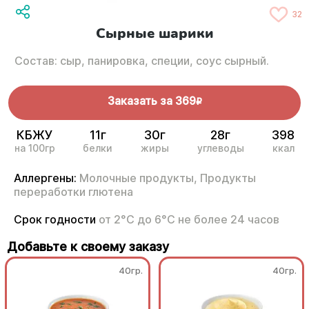
32
Сырные шарики
Состав: сыр, панировка, специи, соус сырный.
Заказать за
369
R
КБЖУ
11г
30г
28г
398
на 100гр
белки
жиры
углеводы
ккал
Аллергены:
Молочные продукты,
Продукты
переработки глютена
Срок годности
от 2°С до 6°С не более 24 часов
Добавьте к своему заказу
40гр.
40гр.