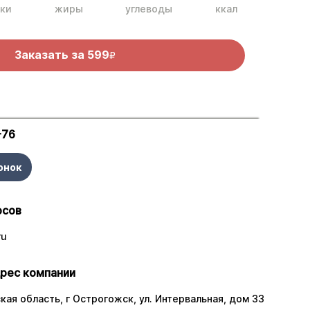
ки
жиры
углеводы
ккал
Заказать за
599
R
-76
онок
осов
ru
рес компании
ая область, г Острогожск, ул. Интервальная, дом 33