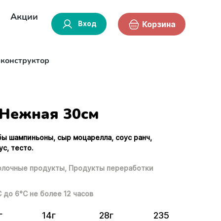
Акции
Вход
Корзина
-конструктор
Нежная 30см
бы шампиньоны, сыр моцарелла, соус ранч,
с, тесто.
лочные продукты,
Продукты переработки
С до 6°С не более 12 часов
г
14г
28г
235