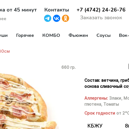
ка от 45 минут
Контакты
+7 (4742) 24-26-76
Заказать звонок
нее
уши
Горячее
КОМБО
Фьюжен
Соусы
Вок
30см
660 гр.
Состав: ветчина, гри
основа сливочный соу
Аллергены:
Злаки,
Мо
глютена,
Томаты
Срок годности
от 2°
КБЖУ
8