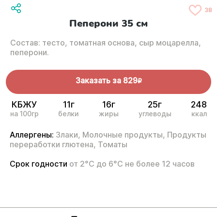
38
Пеперони 35 см
Состав: тесто, томатная основа, сыр моцарелла,
пеперони.
Заказать за
829
R
КБЖУ
11г
16г
25г
248
на 100гр
белки
жиры
углеводы
ккал
Аллергены:
Злаки,
Молочные продукты,
Продукты
переработки глютена,
Томаты
Срок годности
от 2°С до 6°С не более 12 часов