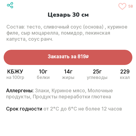
58
Цезарь 30 см
Состав: тесто, сливочный соус (основа) , куриное
филе, сыр моцарелла, помидор, пекинская
капуста, соус ранч.
Заказать за
819
R
КБЖУ
10г
14г
25г
229
на 100гр
белки
жиры
углеводы
ккал
Аллергены:
Злаки,
Куриное мясо,
Молочные
продукты,
Продукты переработки глютена
Срок годности
от 2°С до 6°С не более 12 часов