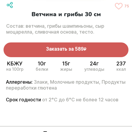
75
Ветчина и грибы 30 см
Состав: ветчина, грибы шампиньоны, сыр
моцарелла, сливочная основа, тесто.
Заказать за
589
R
КБЖУ
10г
15г
24г
237
на 100гр
белки
жиры
углеводы
ккал
Аллергены:
Злаки,
Молочные продукты,
Продукты
переработки глютена
Срок годности
от 2°С до 6°С не более 12 часов