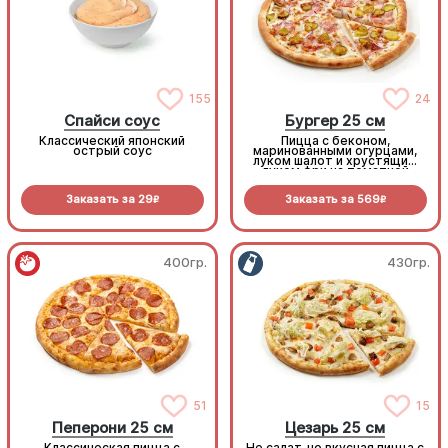
155
24
Спайси соус
Бургер 25 см
Классический японский
Пицца с беконом,
острый соус
маринованными огурцами,
луком шалот и хрустящим
луком фри на томатной
основе с моцареллой.
Заказать за
29
Заказать за
569
R
R
400гр.
430гр.
51
15
Пеперони 25 см
Цезарь 25 см
Классическая пицца с
Не салат, но вкусная пицца с