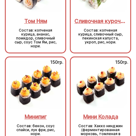
Том Ням
Сливочная курочка
Состав: копченая
Состав: копченая
курица, ананас,
курица, сливочный сыр,
помидор, сливочный
пекинская капуста,
сыр, соус Том Ям, рис,
укроп, рис, нори.
нори.
150гр.
150гр.
Минипиг
Мини Колада
Состав: бекон, соус
Состав: Хакко нинджин
спайси, лук фри, рис,
(ферментированная
нори.
морковь, томленая в