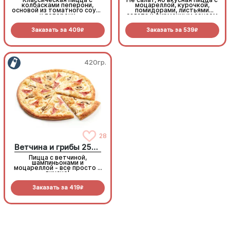
колбасками пеперони,
моцареллой, курочкой,
основой из томатного соуса
помидорами, листьями
и пеперони
салата и фирменным соусом
Заказать за
409
Заказать за
539
R
R
420гр.
420гр.
28
28
Ветчина и грибы 25см
Ветчина и грибы 25см
Пицца с ветчиной,
Пицца с ветчиной,
шампиньонами и
шампиньонами и
моцареллой - все просто и
моцареллой - все просто и
вкусно!
вкусно!
Заказать за
419
Заказать за
419
R
R