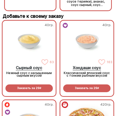
соусе терияки), ананас,
соус сырный, соус
унаги, кунжут, рис, нори.
Добавьте к своему заказу
40гр.
40гр.
63
163
Сырный соус
Хондаши соус
Нежный соус с насыщенным
Классический японский соус
сырным вкусом
с тонким рыбным вкусом
Заказать за
29
Заказать за
29
R
R
40гр.
420гр.