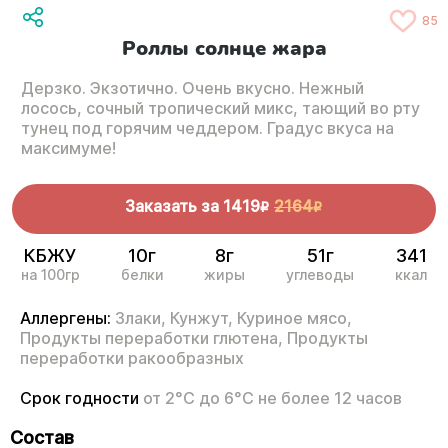
85
Роллы солнце жара
Дерзко. Экзотично. Очень вкусно. Нежный
лосось, сочный тропический микс, тающий во рту
тунец под горячим чеддером. Градус вкуса на
максимуме!
Заказать за
1419
2164
R
R
КБЖУ
10г
8г
51г
341
на 100гр
белки
жиры
углеводы
ккал
Аллергены:
Злаки,
Кунжут,
Куриное мясо,
Продукты переработки глютена,
Продукты
переработки ракообразных
Срок годности
от 2°С до 6°С не более 12 часов
Состав