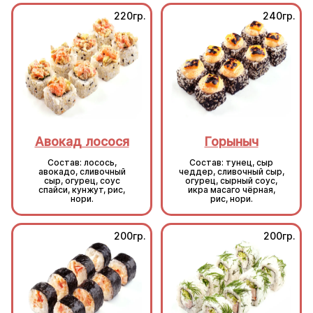
220гр.
240гр.
Авокад лосося
Горыныч
Состав: лосось,
Состав: тунец, сыр
авокадо, сливочный
чеддер, сливочный сыр,
сыр, огурец, соус
огурец, сырный соус,
спайси, кунжут, рис,
икра масаго чёрная,
нори.
рис, нори.
200гр.
200гр.