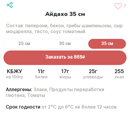
7
Айдахо 35 см
Состав: пеперони, бекон, грибы шампиньоны, сыр
моцарелла, тесто, соус томатный.
25 см
30 см
35 см
Заказать за
869
R
КБЖУ
11г
17г
25г
255
на 100гр
белки
жиры
углеводы
ккал
Аллергены:
Злаки,
Продукты переработки
глютена,
Томаты
Срок годности
от 2°С до 6°С не более 12 часов