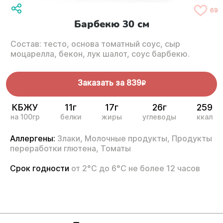
69
Барбекю 30 см
Состав: тесто, основа томатный соус, сыр
моцарелла, бекон, лук шалот, соус барбекю.
Заказать за
839
R
КБЖУ
11г
17г
26г
259
на 100гр
белки
жиры
углеводы
ккал
Аллергены:
Злаки,
Молочные продукты,
Продукты
переработки глютена,
Томаты
Срок годности
от 2°С до 6°С не более 12 часов