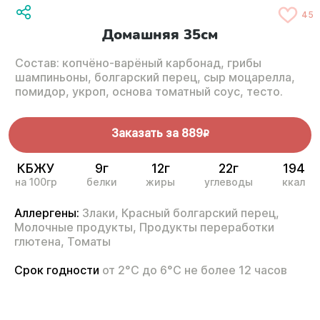
45
Домашняя 35см
Состав: копчёно-варёный карбонад, грибы
шампиньоны, болгарский перец, сыр моцарелла,
помидор, укроп, основа томатный соус, тесто.
Заказать за
889
R
КБЖУ
9г
12г
22г
194
на 100гр
белки
жиры
углеводы
ккал
Аллергены:
Злаки,
Красный болгарский перец,
Молочные продукты,
Продукты переработки
глютена,
Томаты
Срок годности
от 2°С до 6°С не более 12 часов