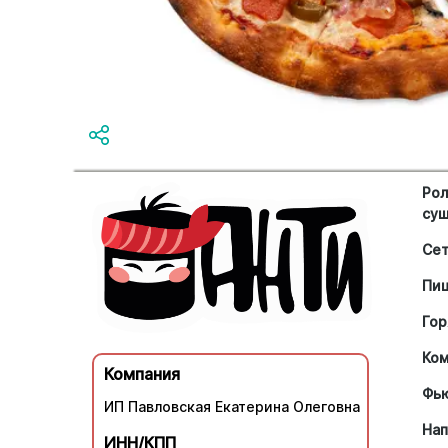
Рол
су
Се
Пи
Гор
Ко
Компания
Фь
ИП Павловская Екатерина Олеговна
Нап
ИНН/КПП