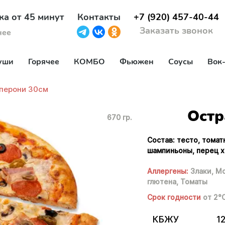
ка от 45 минут
Контакты
+7 (920) 457-40-44
Заказать звонок
нее
уши
Горячее
КОМБО
Фьюжен
Соусы
Вок
перони 30см
Остр
670 гр.
Состав: тесто, томат
шампиньоны, перец х
Аллергены:
Злаки,
Мо
глютена,
Томаты
Срок годности
от 2°
КБЖУ
12