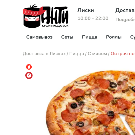
Лиски
Достав
10:00 - 22:00
Подроб
Самовывоз
Сеты
Пицца
Роллы
С
Доставка в Лисках
/
Пицца
/
С мясом
/
Острая пе