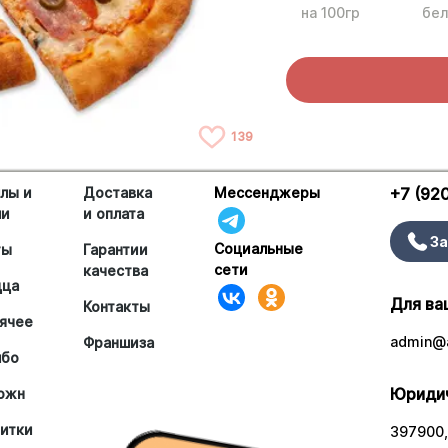
на 100гр
бел
139
лы и
Доставка
Мессенджеры
+7 (92
ши
и оплата
За
Социальные
ты
Гарантии
сети
качества
цца
Для ва
Контакты
ячее
admin@a
Франшиза
мбо
Юридич
южн
итки
397900,