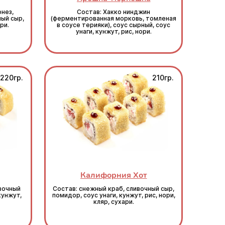
онез,
Состав: Хакко нинджин
ный сыр,
(ферментированная морковь, томленая
ри.
в соусе терияки), соус сырный, соус
унаги, кунжут, рис, нори.
220гр.
210гр.
Калифорния Хот
ивочный
Состав: снежный краб, сливочный сыр,
кунжут,
помидор, соус унаги, кунжут, рис, нори,
кляр, сухари.