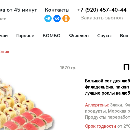
ка от 45 минут
Контакты
+7 (920) 457-40-44
Заказать звонок
нее
уши
Горячее
КОМБО
Фьюжен
Соусы
Вок
бник
П
1670 гр.
Большой сет для люб
филадельфия, пикант
лучшие роллы на люб
Аллергены:
Злаки,
Ку
продукты,
Морская р
Продукты переработ
Срок годности
от 2°