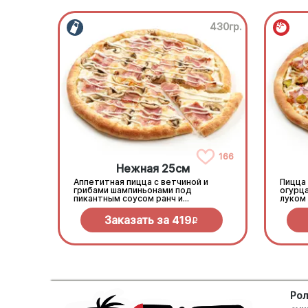
430гр.
166
Нежная 25см
Аппетитная пицца с ветчиной и
Пицца
грибами шампиньонами под
огурц
пикантным соусом ранч и
луком 
моцареллой
моцар
Заказать за
419
R
Рол