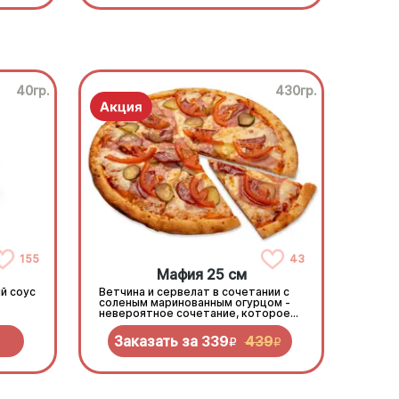
40гр.
430гр.
155
43
Мафия 25 см
й соус
Ветчина и сервелат в сочетании с
соленым маринованным огурцом -
невероятное сочетание, которое
нужно попробовать!
Заказать за
339
439
R
R