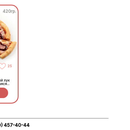
420гр.
25
й лук
аяся
 соус
0) 457-40-44