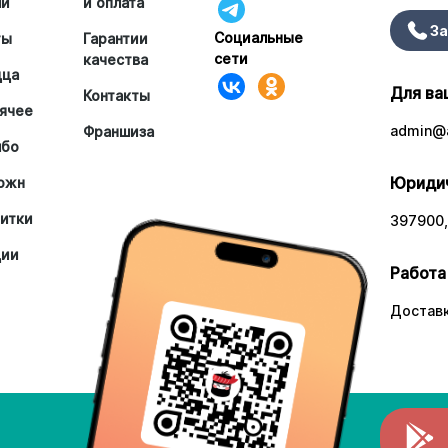
ши
и оплата
За
Социальные
ты
Гарантии
сети
качества
цца
Для ва
Контакты
ячее
admin@a
Франшиза
мбо
Юридич
южн
итки
397900,
ции
Работа
Доставк