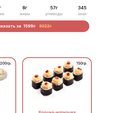
г
8г
57г
345
ки
жиры
углеводы
ккал
аказать за
1599
3022
R
R
200гр.
150гр.
Крошка-моркошка