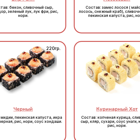
тав: бекон, сливочный сыр,
Состав: замес лосося ( май
ор, зеленый лук, лук фри, рис,
лосось, снежный краб), сливоч
нори.
пекинская капуста, рис, но
220гр.
Черный
Куринарный Хот
 мидии, пекинская капуста, икра
Состав: копченая курица, сл
черная, рис, нори, соус хондаши.
сыр, кляр, сухари, соус унаги, 
рис, нори.