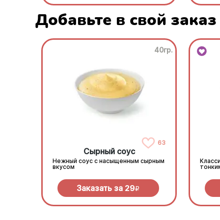
Добавьте в свой заказ
40гр.
63
Сырный соус
Нежный соус с насыщенным сырным
Класси
вкусом
тонки
Заказать за
29
R