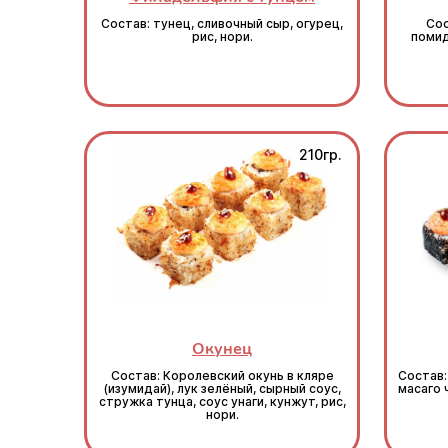
Состав: тунец, сливочный сыр, огурец,
Сос
рис, нори.
помид
210гр.
Окунец
Состав: Королевский окунь в кляре
Состав:
(изумидай), лук зелёный, сырный соус,
масаго 
стружка тунца, соус унаги, кунжут, рис,
нори.