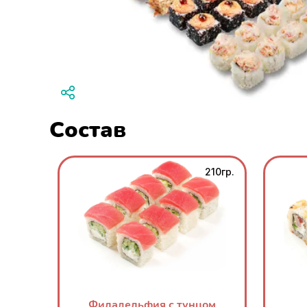
Состав
210гр.
Филадельфия с тунцом