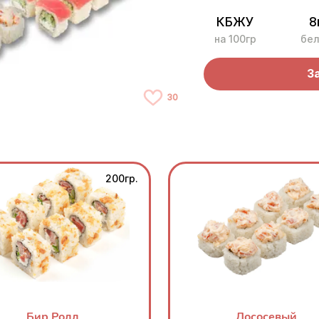
КБЖУ
8
на 100гр
бел
З
30
200гр.
Бир Ролл
Лососевый