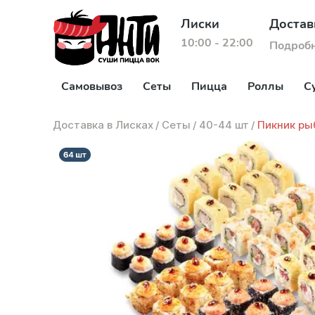
Лиски
Достав
10:00 - 22:00
Подроб
Самовывоз
Сеты
Пицца
Роллы
С
Доставка в Лисках
/
Сеты
/
40-44 шт
/
Пикник ры