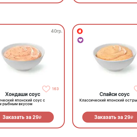
40гр.
163
Хондаши соус
Спайси соус
ческий японский соус с
Классический японский остры
м рыбным вкусом
Заказать за
29
Заказать за
29
R
R