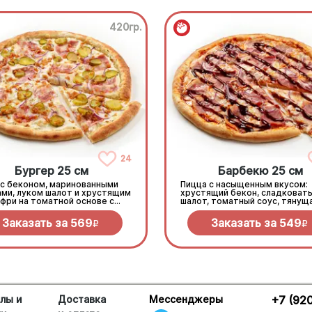
420гр.
24
Бургер 25 см
Барбекю 25 см
 с беконом, маринованными
Пицца с насыщенным вкусом:
ами, луком шалот и хрустящим
хрустящий бекон, сладковаты
фри на томатной основе с
шалот, томатный соус, тянущ
еллой.
моцарелла и дымный прянный
барбекю.
Заказать за
569
Заказать за
549
R
R
лы и
Доставка
Мессенджеры
+7 (92