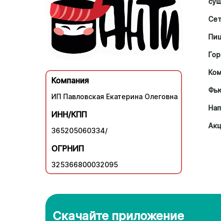
су
Се
Пи
Гор
Ко
Компания
Фь
ИП Павловская Екатерина Олеговна
Нап
ИНН/КПП
Ак
365205060334/
ОГРНИП
325366800032095
Скачайте приложение