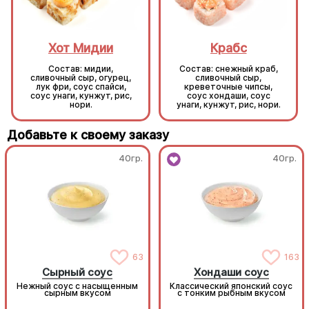
Хот Мидии
Крабс
Состав: мидии,
Состав: снежный краб,
сливочный сыр, огурец,
сливочный сыр,
лук фри, соус спайси,
креветочные чипсы,
соус унаги, кунжут, рис,
соус хондаши, соус
нори.
унаги, кунжут, рис, нори.
Добавьте к своему заказу
40гр.
40гр.
63
163
Сырный соус
Хондаши соус
Нежный соус с насыщенным
Классический японский соус
сырным вкусом
с тонким рыбным вкусом