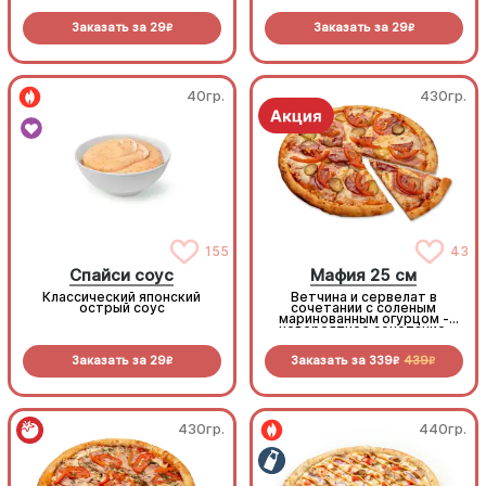
Заказать за
29
Заказать за
29
R
R
40гр.
430гр.
155
43
Спайси соус
Мафия 25 см
Классический японский
Ветчина и сервелат в
острый соус
сочетании с соленым
маринованным огурцом -
невероятное сочетание,
которое нужно
попробовать!
Заказать за
29
Заказать за
339
439
R
R
R
430гр.
440гр.