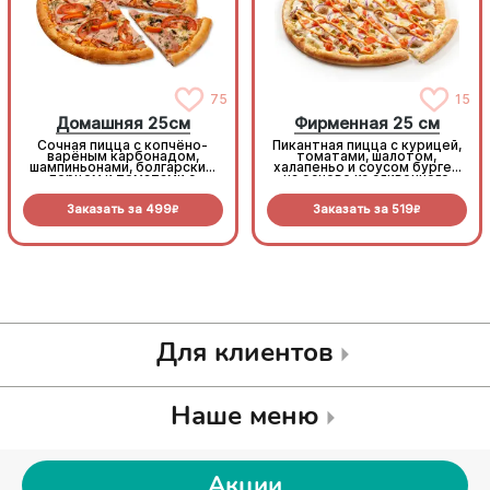
75
15
Домашняя 25см
Фирменная 25 см
Сочная пицца с копчёно-
Пикантная пицца с курицей,
варёным карбонадом,
томатами, шалотом,
шампиньонами, болгарским
халапеньо и соусом бургер
перцем и томатами с
на основе из сливочного
зеленью под моцареллой
соуса и моцареллы.
Заказать за
499
Заказать за
519
R
R
Для клиентов
Наше меню
Акции