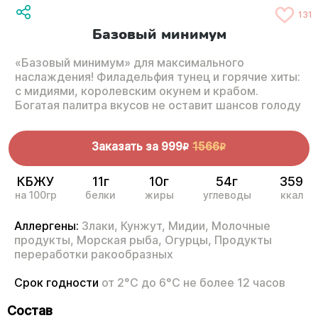
131
Базовый минимум
«Базовый минимум» для максимального
наслаждения! Филадельфия тунец и горячие хиты:
с мидиями, королевским окунем и крабом.
Богатая палитра вкусов не оставит шансов голоду
Заказать за
999
1566
R
R
КБЖУ
11г
10г
54г
359
на 100гр
белки
жиры
углеводы
ккал
Аллергены:
Злаки,
Кунжут,
Мидии,
Молочные
продукты,
Морская рыба,
Огурцы,
Продукты
переработки ракообразных
Срок годности
от 2°С до 6°С не более 12 часов
Состав