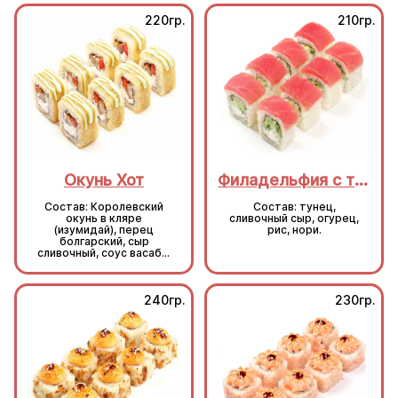
220гр.
210гр.
Окунь Хот
Филадельфия с тунцом
Состав: Королевский
Состав: тунец,
окунь в кляре
сливочный сыр, огурец,
(изумидай), перец
рис, нори.
болгарский, сыр
сливочный, соус васаби,
кляр, сухари, рис, нори.
240гр.
230гр.