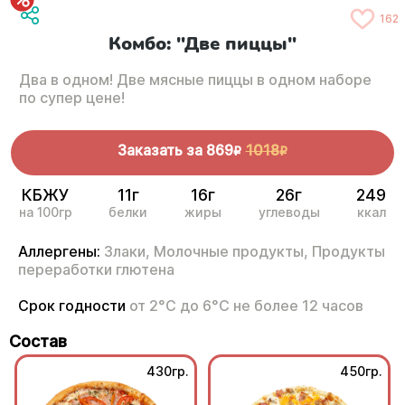
162
Комбо: "Две пиццы"
Два в одном! Две мясные пиццы в одном наборе
по супер цене!
Заказать за
869
1018
R
R
КБЖУ
11г
16г
26г
249
на 100гр
белки
жиры
углеводы
ккал
Аллергены:
Злаки,
Молочные продукты,
Продукты
переработки глютена
Срок годности
от 2°С до 6°С не более 12 часов
Состав
430гр.
450гр.