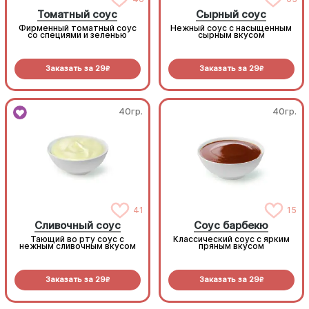
Томатный соус
Сырный соус
Фирменный томатный соус
Нежный соус с насыщенным
со специями и зеленью
сырным вкусом
Заказать за
29
Заказать за
29
R
R
40гр.
40гр.
41
15
Сливочный соус
Соус барбекю
Тающий во рту соус с
Классический соус с ярким
нежным сливочным вкусом
пряным вкусом
Заказать за
29
Заказать за
29
R
R