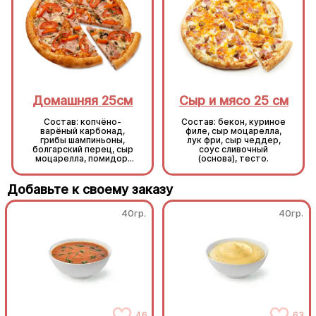
Домашняя 25см
Сыр и мясо 25 см
Состав: копчёно-
Состав: бекон, куриное
варёный карбонад,
филе, сыр моцарелла,
грибы шампиньоны,
лук фри, сыр чеддер,
болгарский перец, сыр
соус сливочный
моцарелла, помидор,
(основа), тесто.
укроп, основа
томатный соус, тесто.
Добавьте к своему заказу
40гр.
40гр.
46
63