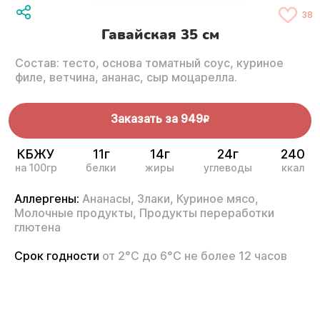
38
Гавайская 35 см
Состав: тесто, основа томатный соус, куриное
филе, ветчина, ананас, сыр моцарелла.
Заказать за
949
R
КБЖУ
11г
14г
24г
240
на 100гр
белки
жиры
углеводы
ккал
Аллергены:
Ананасы,
Злаки,
Куриное мясо,
Молочные продукты,
Продукты переработки
глютена
Срок годности
от 2°С до 6°С не более 12 часов