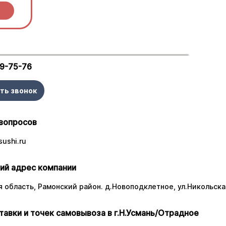
ы.
29-75-76
ть звонок
вопросов
ushi.ru
ий адрес компании
 область, Рамонский район. д.Новоподклетное, ул.Никольская
тавки и точек самовывоза в г.Н.Усмань/Отрадное