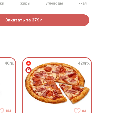
ки
жиры
углеводы
ккал
Заказать за
379
R
40гр.
420гр.
154
83