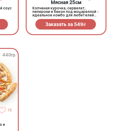
Мясная 25см
й соус
Копченая курочка, сервелат,
пеперони и бекон под моцареллой -
идеальное комбо для любителей
всего мясного!
Заказать за
549
R
440гр.
15
о и