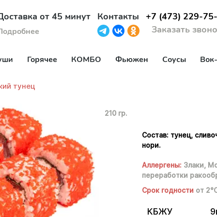
Доставка от 45 минут
Контакты
+7 (473) 229-75
Заказать звон
Подробнее
уши
Горячее
КОМБО
Фьюжен
Соусы
Вок
кий тунец
210 гр.
Состав: тунец, сливо
нори.
Аллергены:
Злаки,
Мо
переработки ракооб
Срок годности
от 2°
КБЖУ
9