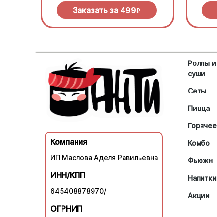
зеленью под моцареллой
моцар
барбе
Заказать за
499
R
Роллы и
суши
Сеты
Пицца
Горячее
Компания
Комбо
ИП Маслова Аделя Равильевна
Фьюжн
ИНН/КПП
Напитки
645408878970/
Акции
ОГРНИП