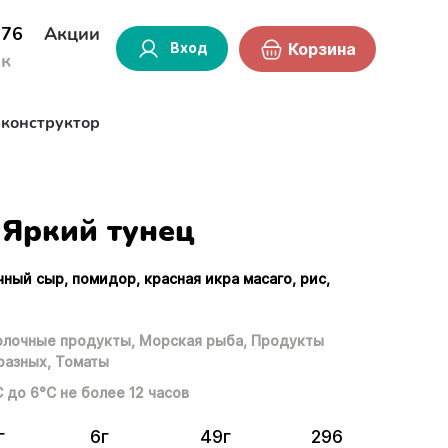
-76
Акции
Вход
Корзина
ок
-конструктор
Яркий тунец
чный сыр, помидор, красная икра масаго, рис,
лочные продукты,
Морская рыба,
Продукты
разных,
Томаты
С до 6°С не более 12 часов
г
6г
49г
296