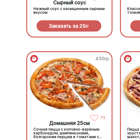
Сырный соус
Нежный соус с насыщенным сырным
Класси
вкусом
тонки
Заказать за
29
R
430гр.
75
Домашняя 25см
Сочная пицца с копчёно-варёным
Пицца
карбонадом, шампиньонами,
хруст
болгарским перцем и томатами с
шалот