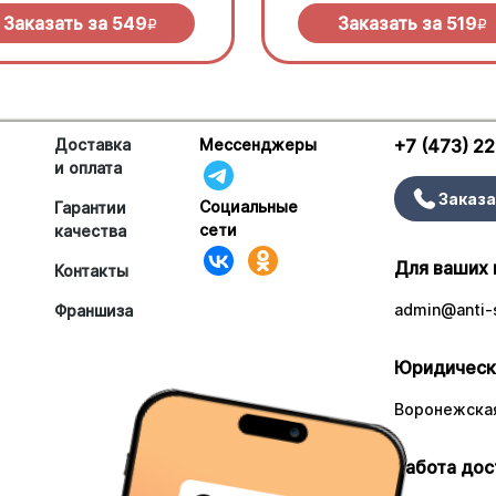
елла и дымный прянный соус
сливочного соуса и моцарелл
кю.
Заказать за
549
Заказать за
519
R
R
Доставка
Мессенджеры
+7 (473) 2
и оплата
Заказа
Социальные
Гарантии
сети
качества
Для ваших 
Контакты
admin@anti-s
Франшиза
Юридическ
Воронежская
Работа дос