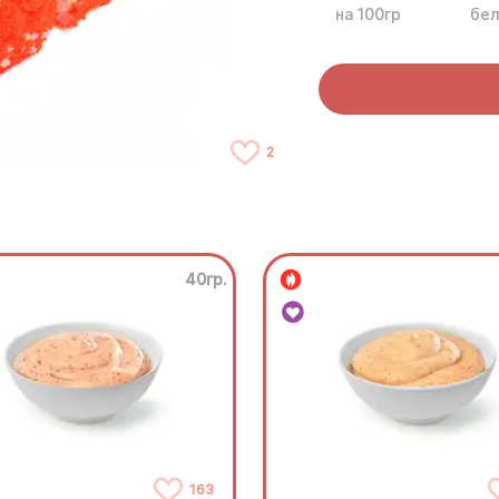
на 100гр
бел
2
40гр.
163