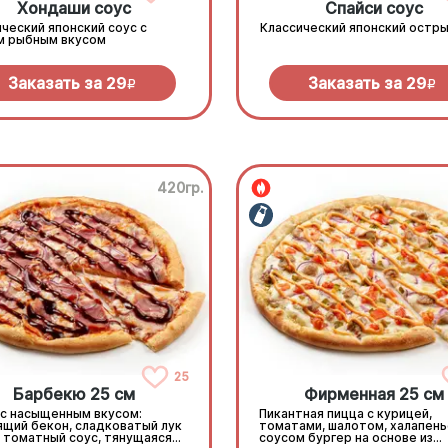
Хондаши соус
Спайси соус
ческий японский соус с
Классический японский остры
м рыбным вкусом
Заказать за
29
Заказать за
29
R
R
420гр.
25
Барбекю 25 см
Фирменная 25 см
 с насыщенным вкусом:
Пикантная пицца с курицей,
ящий бекон, сладковатый лук
томатами, шалотом, халапень
, томатный соус, тянущаяся
соусом бургер на основе из