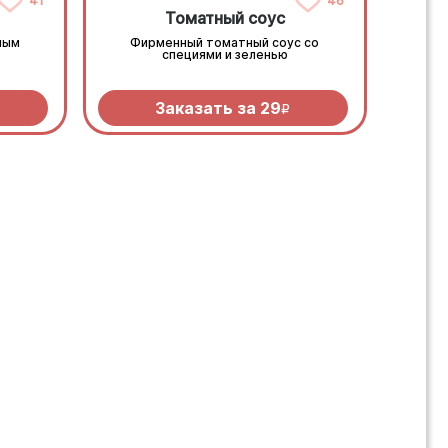
41
46
Томатный соус
ным
Фирменный томатный соус со
специями и зеленью
Заказать за
29
R