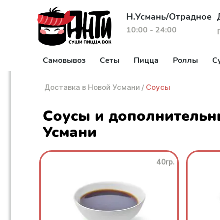
Н.Усмань/Отрадное
10:00 - 24:00
Самовывоз
Сеты
Пицца
Роллы
С
Доставка в Новой Усмани
/
Соусы
Соусы и дополнительн
Усмани
40гр.