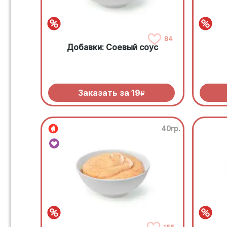
84
Добавки: Соевый соус
Заказать за
19
R
40гр.