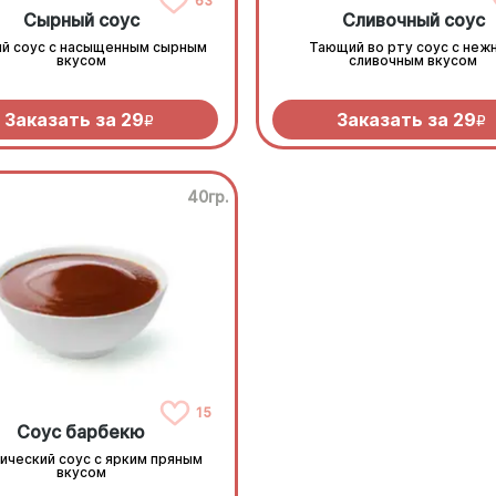
63
Сырный соус
Сливочный соус
й соус с насыщенным сырным
Тающий во рту соус с неж
вкусом
сливочным вкусом
Заказать за
29
Заказать за
29
R
R
40гр.
15
Соус барбекю
ический соус с ярким пряным
вкусом