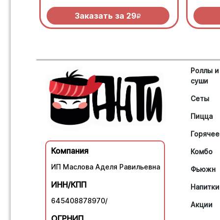
Заказать за
29
R
Роллы и
суши
Сеты
Пицца
Горячее
Компания
Комбо
ИП Маслова Аделя Равильевна
Фьюжн
ИНН/КПП
Напитки
645408878970/
Акции
ОГРНИП