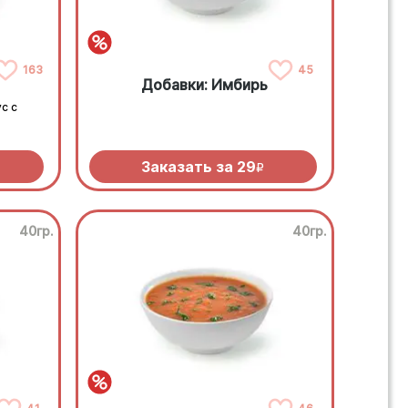
163
45
Добавки: Имбирь
с с
Заказать за
29
R
40гр.
40гр.