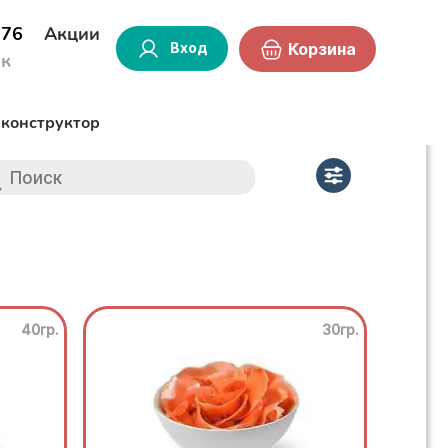
-76
Акции
Вход
Корзина
ок
-конструктор
40гр.
30гр.