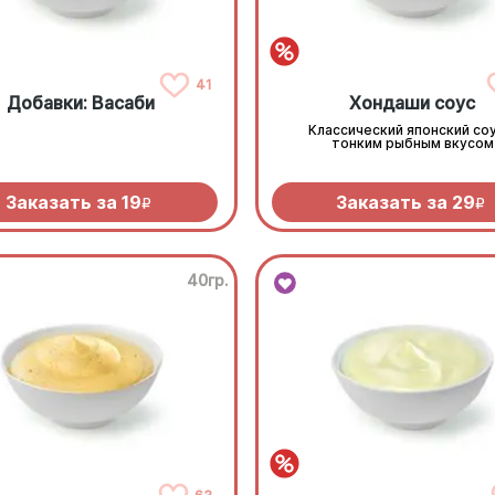
41
Добавки: Васаби
Хондаши соус
Классический японский соу
тонким рыбным вкусом
Заказать за
19
Заказать за
29
R
R
40гр.