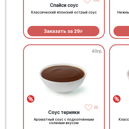
155
Спайси соус
Классический японский острый соус
Нежны
Заказать за
29
R
40гр.
22
Соус терияки
Ароматный соус с подкопчённым
Класс
соленым вкусом