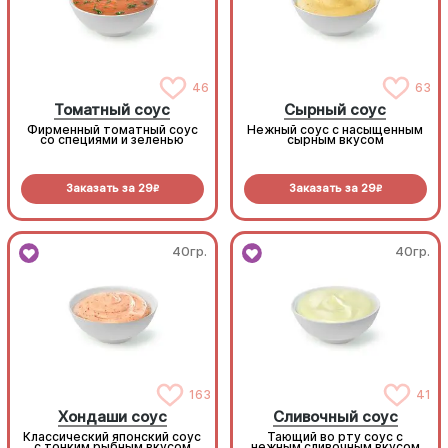
46
63
Томатный соус
Сырный соус
Фирменный томатный соус
Нежный соус с насыщенным
со специями и зеленью
сырным вкусом
Заказать за
29
Заказать за
29
R
R
40гр.
40гр.
163
41
Хондаши соус
Сливочный соус
Классический японский соус
Тающий во рту соус с
с тонким рыбным вкусом
нежным сливочным вкусом