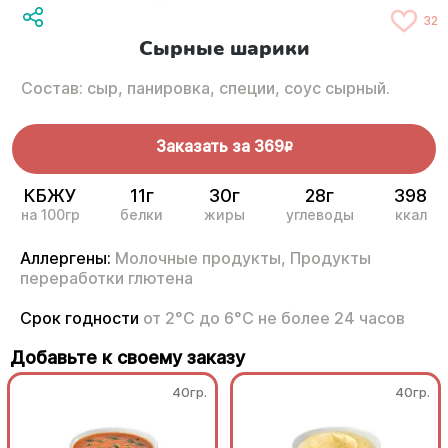
32
Сырные шарики
Состав: сыр, панировка, специи, соус сырный.
Заказать за
369
R
КБЖУ
11г
30г
28г
398
на 100гр
белки
жиры
углеводы
ккал
Аллергены:
Молочные продукты,
Продукты
переработки глютена
Срок годности
от 2°С до 6°С не более 24 часов
Добавьте к своему заказу
40гр.
40гр.