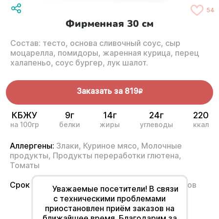
54
Фирменная 30 см
Состав: тесто, основа сливочный соус, сыр
моцарелла, помидоры, жаренная курица, перец
халапеньо, соус бургер, лук шалот.
Заказать за
819
R
КБЖУ
9г
14г
24г
220
на 100гр
белки
жиры
углеводы
ккал
Аллергены:
Злаки,
Куриное мясо,
Молочные
продукты,
Продукты переработки глютена,
Томаты
Срок годности
от 2°С до 6°С не более 12 часов
Уважаемые посетители! В связи
с техническими проблемами
приостановлен приём заказов на
ближайшее время. Благодарим за