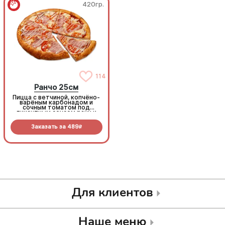
420гр.
420гр.
114
114
Ранчо 25см
Ранчо 25см
Пицца с ветчиной, копчёно-
Пицца с ветчиной, копчёно-
варёным карбонадом и
варёным карбонадом и
сочным томатом под
сочным томатом под
пикантным соусом ранч и
пикантным соусом ранч и
моцареллой
моцареллой
Заказать за
489
Заказать за
489
R
R
Для клиентов
Наше меню