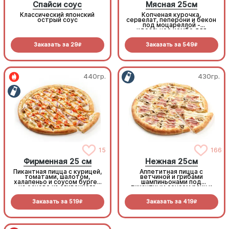
Спайси соус
Мясная 25см
Классический японский
Копченая курочка,
острый соус
сервелат, пеперони и бекон
под моцареллой -
идеальное комбо для
любителей всего мясного!
Заказать за
29
Заказать за
549
R
R
440гр.
430гр.
15
166
Фирменная 25 см
Нежная 25см
Пикантная пицца с курицей,
Аппетитная пицца с
томатами, шалотом,
ветчиной и грибами
халапеньо и соусом бургер
шампиньонами под
на основе из сливочного
пикантным соусом ранч и
соуса и моцареллы.
моцареллой
Заказать за
519
Заказать за
419
R
R