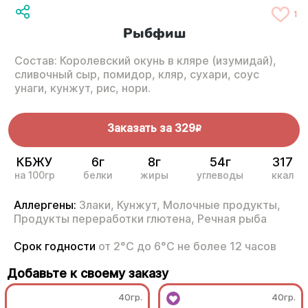
1
Рыбфиш
Состав: Королевский окунь в кляре (изумидай),
сливочный сыр, помидор, кляр, сухари, соус
унаги, кунжут, рис, нори.
Заказать за
329
R
КБЖУ
6г
8г
54г
317
на 100гр
белки
жиры
углеводы
ккал
Аллергены:
Злаки,
Кунжут,
Молочные продукты,
Продукты переработки глютена,
Речная рыба
Срок годности
от 2°С до 6°С не более 12 часов
Добавьте к своему заказу
40гр.
40гр.