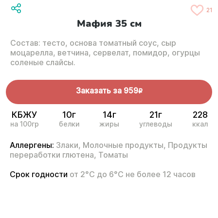
21
Мафия 35 см
Состав: тесто, основа томатный соус, сыр
моцарелла, ветчина, сервелат, помидор, огурцы
соленые слайсы.
Заказать за
959
R
КБЖУ
10г
14г
21г
228
на 100гр
белки
жиры
углеводы
ккал
Аллергены:
Злаки,
Молочные продукты,
Продукты
переработки глютена,
Томаты
Срок годности
от 2°С до 6°С не более 12 часов