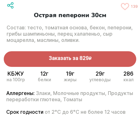
139
Острая пеперони 30см
Состав: тесто, томатная основа, бекон, пеперони,
грибы шампиньоны, перец халапеньо, сыр
моцарелла, маслины, оливки.
Заказать за
829
R
КБЖУ
12г
19г
29г
286
на 100гр
белки
жиры
углеводы
ккал
Аллергены:
Злаки,
Молочные продукты,
Продукты
переработки глютена,
Томаты
Срок годности
от 2°С до 6°С не более 12 часов