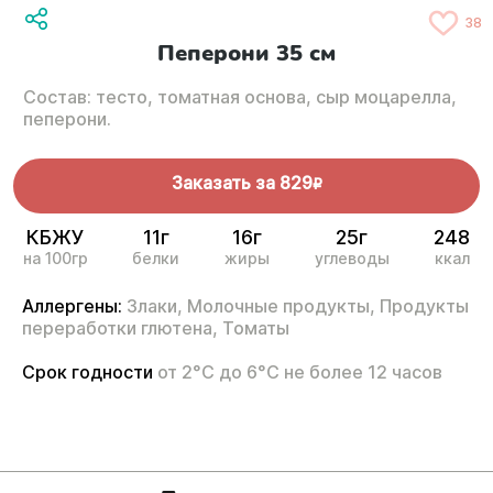
38
Пеперони 35 см
Состав: тесто, томатная основа, сыр моцарелла,
пеперони.
Заказать за
829
R
КБЖУ
11г
16г
25г
248
на 100гр
белки
жиры
углеводы
ккал
Аллергены:
Злаки,
Молочные продукты,
Продукты
переработки глютена,
Томаты
Срок годности
от 2°С до 6°С не более 12 часов