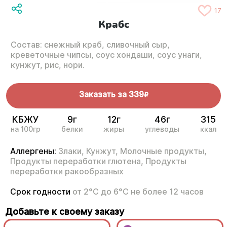
17
Крабс
Состав: снежный краб, сливочный сыр,
креветочные чипсы, соус хондаши, соус унаги,
кунжут, рис, нори.
Заказать за
339
R
КБЖУ
9г
12г
46г
315
на 100гр
белки
жиры
углеводы
ккал
Аллергены:
Злаки,
Кунжут,
Молочные продукты,
Продукты переработки глютена,
Продукты
переработки ракообразных
Срок годности
от 2°С до 6°С не более 12 часов
Добавьте к своему заказу