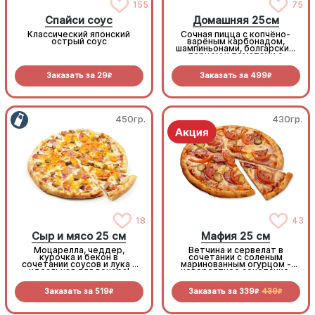
155
75
Спайси соус
Домашняя 25см
Классический японский
Сочная пицца с копчёно-
острый соус
варёным карбонадом,
шампиньонами, болгарским
перцем и томатами с
зеленью под моцареллой
Заказать за
29
Заказать за
499
R
R
450гр.
430гр.
18
43
Сыр и мясо 25 см
Мафия 25 см
Моцарелла, чеддер,
Ветчина и сервелат в
курочка и бекон в
сочетании с соленым
сочетании соусов и лука -
маринованным огурцом -
идеальная для вечера!
невероятное сочетание,
которое нужно
попробовать!
Заказать за
519
Заказать за
339
439
R
R
R