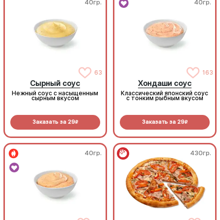
40гр.
40гр.
63
163
Сырный соус
Хондаши соус
Нежный соус с насыщенным
Классический японский соус
сырным вкусом
с тонким рыбным вкусом
Заказать за
29
Заказать за
29
R
R
40гр.
430гр.