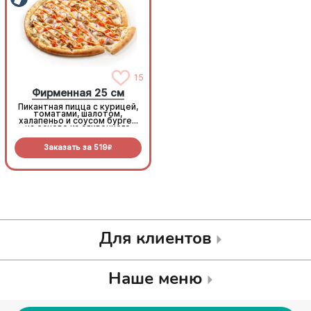
15
15
Фирменная 25 см
Фирменная 25 см
Пикантная пицца с курицей,
Пикантная пицца с курицей,
томатами, шалотом,
томатами, шалотом,
халапеньо и соусом бургер
халапеньо и соусом бургер
на основе из сливочного
на основе из сливочного
соуса и моцареллы.
соуса и моцареллы.
Заказать за
519
Заказать за
519
R
R
Для клиентов
Наше меню