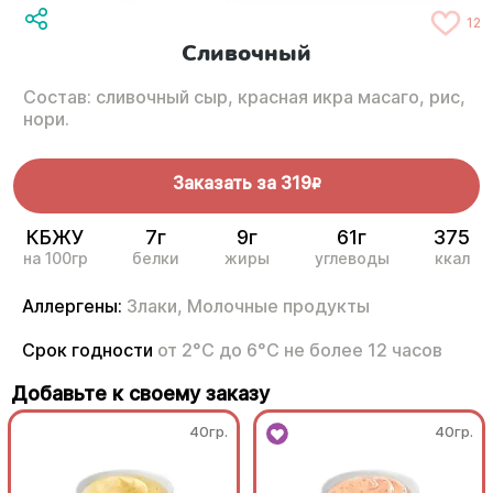
12
Сливочный
Состав: сливочный сыр, красная икра масаго, рис,
нори.
Заказать за
319
R
КБЖУ
7г
9г
61г
375
на 100гр
белки
жиры
углеводы
ккал
Аллергены:
Злаки,
Молочные продукты
Срок годности
от 2°С до 6°С не более 12 часов
Добавьте к своему заказу
40гр.
40гр.