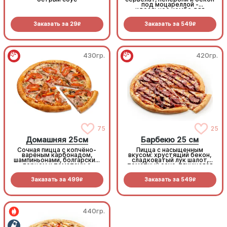
под моцареллой -
идеальное комбо для
любителей всего мясного!
Заказать за
29
Заказать за
549
R
R
430гр.
420гр.
75
25
Домашняя 25см
Барбекю 25 см
Сочная пицца с копчёно-
Пицца с насыщенным
варёным карбонадом,
вкусом: хрустящий бекон,
шампиньонами, болгарским
сладковатый лук шалот,
перцем и томатами с
томатный соус, тянущаяся
зеленью под моцареллой
моцарелла и дымный
прянный соус барбекю.
Заказать за
499
Заказать за
549
R
R
440гр.
440гр.