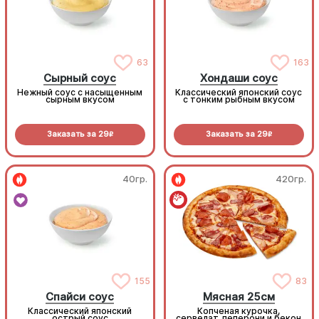
63
163
Сырный соус
Хондаши соус
Нежный соус с насыщенным
Классический японский соус
сырным вкусом
с тонким рыбным вкусом
Заказать за
29
Заказать за
29
R
R
40гр.
420гр.
155
83
Спайси соус
Мясная 25см
Классический японский
Копченая курочка,
острый соус
сервелат, пеперони и бекон