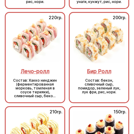
рис, нори.
унаги, кунжут, рис, нори.
220гр.
200гр.
Лечо-ролл
Бир Ролл
Состав: Хакко нинджин
Состав: бекон,
(ферментированная
сливочный сыр,
морковь, томленая в
помидор, зеленый лук,
соусе терияки),
лук фри, рис, нори.
сливочный сыр, бекон,
болгарский перец,
зеленый лук, соус Том
Ям, рис, нори.
210гр.
150гр.