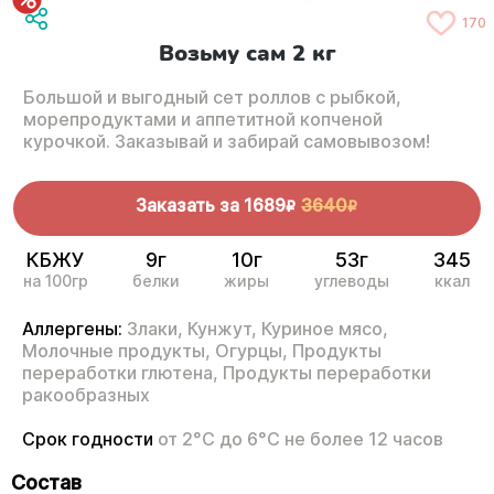
170
Возьму сам 2 кг
Большой и выгодный сет роллов с рыбкой,
морепродуктами и аппетитной копченой
курочкой. Заказывай и забирай самовывозом!
Заказать за
1689
3640
R
R
КБЖУ
9г
10г
53г
345
на 100гр
белки
жиры
углеводы
ккал
Аллергены:
Злаки,
Кунжут,
Куриное мясо,
Молочные продукты,
Огурцы,
Продукты
переработки глютена,
Продукты переработки
ракообразных
Срок годности
от 2°С до 6°С не более 12 часов
Состав