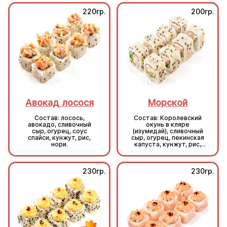
220гр.
200гр.
Авокад лосося
Морской
Состав: лосось,
Состав: Королевский
авокадо, сливочный
окунь в кляре
сыр, огурец, соус
(изумидай), сливочный
спайси, кунжут, рис,
сыр, огурец, пекинская
нори.
капуста, кунжут, рис,
нори.
230гр.
230гр.