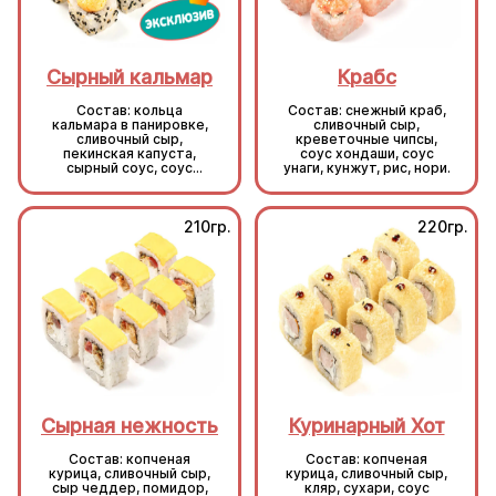
Сырный кальмар
Крабс
Состав: кольца
Состав: снежный краб,
кальмара в панировке,
сливочный сыр,
сливочный сыр,
креветочные чипсы,
пекинская капуста,
соус хондаши, соус
сырный соус, соус
унаги, кунжут, рис, нори.
унаги, кунжут, рис, нори.
210гр.
220гр.
Сырная нежность
Куринарный Хот
Состав: копченая
Состав: копченая
курица, сливочный сыр,
курица, сливочный сыр,
сыр чеддер, помидор,
кляр, сухари, соус