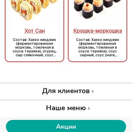
Хот Сан
Крошка-моркошка
Состав: Хакко нинджин
Состав: Хакко нинджин
(ферментированная
(ферментированная
морковь, томленая в
морковь, томленая в
соусе терияки), огурец,
соусе терияки), соус
сыр сливочный, соус
сырный, соус унаги,
васаби, кляр, сухари,
кунжут, рис, нори.
рис, нори.
Для клиентов
Наше меню
Акции