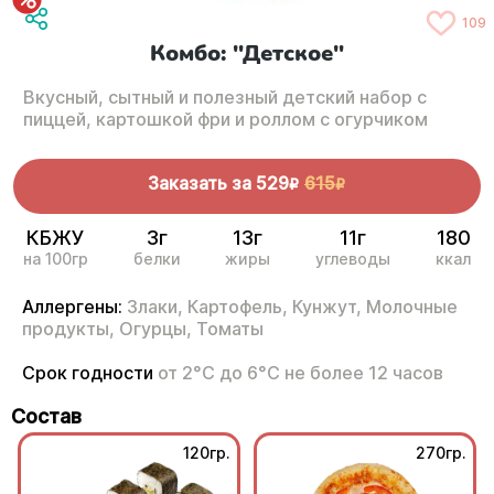
109
Комбо: "Детское"
Вкусный, сытный и полезный детский набор с
пиццей, картошкой фри и роллом с огурчиком
Заказать за
529
615
R
R
КБЖУ
3г
13г
11г
180
на 100гр
белки
жиры
углеводы
ккал
Аллергены:
Злаки,
Картофель,
Кунжут,
Молочные
продукты,
Огурцы,
Томаты
Срок годности
от 2°С до 6°С не более 12 часов
Состав
120гр.
270гр.