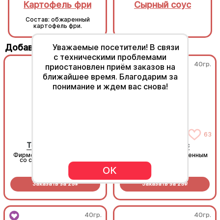
Картофель фри
Сырный соус
Состав: обжаренный
картофель фри.
Добавьте к своему заказу
Уважаемые посетители! В связи
с техническими проблемами
40гр.
40гр.
приостановлен приём заказов на
ближайшее время. Благодарим за
понимание и ждем вас снова!
46
63
Томатный соус
Сырный соус
Фирменный томатный соус
Нежный соус с насыщенным
со специями и зеленью
сырным вкусом
ОК
Заказать за
29
Заказать за
29
R
R
40гр.
40гр.