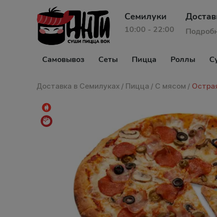
Семилуки
Достав
10:00 - 22:00
Подроб
Самовывоз
Сеты
Пицца
Роллы
С
Доставка в Семилуках
/
Пицца
/
С мясом
/
Остра