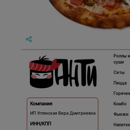
Роллы 
суши
Сеты
Пицца
Горяче
Компания
Комбо
ИП Углянская Вера Дмитриевна
Фьюжн
ИНН/КПП
Напитк