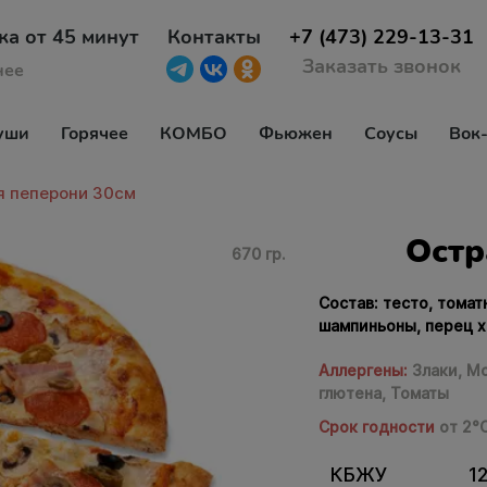
ка от 45 минут
Контакты
+7 (473) 229-13-31
Заказать звонок
нее
уши
Горячее
КОМБО
Фьюжен
Соусы
Вок
я пеперони 30см
Остр
670 гр.
Состав: тесто, томат
шампиньоны, перец х
Аллергены:
Злаки,
Мо
глютена,
Томаты
Срок годности
от 2°
КБЖУ
12