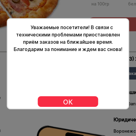
на 100гр
бел
Уважаемые посетители! В связи с
техническими проблемами приостановлен
приём заказов на ближайшее время.
139
Благодарим за понимание и ждем вас снова!
и
Доставка
Мессенджеры
+7 (473)
и оплата
Зака
Социальные
Гарантии
сети
качества
Для ваши
Контакты
е
ОК
admin@ant
Франшиза
Юридиче
и
Воронежск