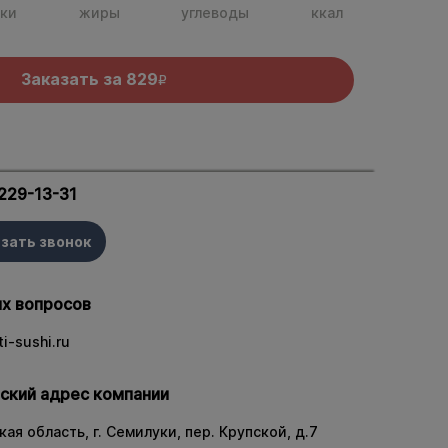
ки
жиры
углеводы
ккал
Заказать за
829
R
 229-13-31
зать звонок
х вопросов
i-sushi.ru
ский адрес компании
ая область, г. Семилуки, пер. Крупской, д.7