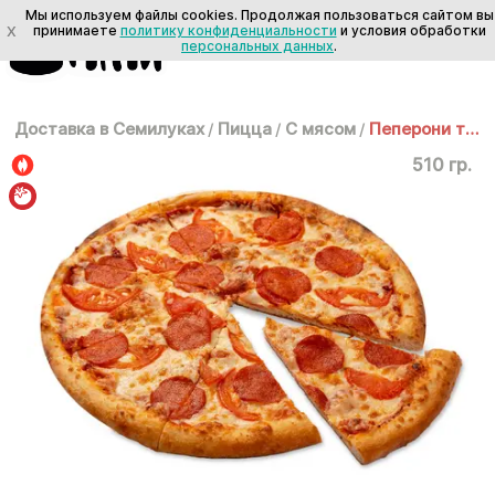
Мы используем файлы cookies. Продолжая пользоваться сайтом вы
X
принимаете
политику конфиденциальности
и условия обработки
персональных данных
.
Доставка в Семилуках
/
Пицца
/
С мясом
/
Пеперони томато 30 см
510 гр.