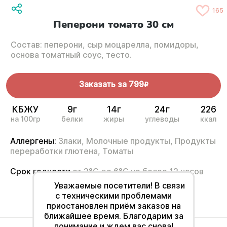
165
Пеперони томато 30 см
Состав: пеперони, сыр моцарелла, помидоры,
основа томатный соус, тесто.
Заказать за
799
R
КБЖУ
9г
14г
24г
226
на 100гр
белки
жиры
углеводы
ккал
Аллергены:
Злаки,
Молочные продукты,
Продукты
переработки глютена,
Томаты
Срок годности
от 2°С до 6°С не более 12 часов
Уважаемые посетители! В связи
с техническими проблемами
приостановлен приём заказов на
ближайшее время. Благодарим за
понимание и ждем вас снова!