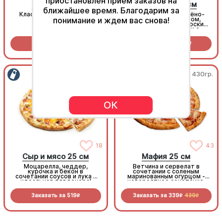
приостановлен приём заказов на
Спайси соус
Домашняя 25см
ближайшее время. Благодарим за
Классический японский
Сочная пицца с копчёно-
понимание и ждем вас снова!
острый соус
варёным карбонадом,
шампиньонами, болгарским
перцем и томатами с
зеленью под моцареллой
Заказать за
29
Заказать за
499
R
R
450гр.
430гр.
ОК
18
43
Сыр и мясо 25 см
Мафия 25 см
Моцарелла, чеддер,
Ветчина и сервелат в
курочка и бекон в
сочетании с соленым
сочетании соусов и лука -
маринованным огурцом -
идеальная для вечера!
невероятное сочетание,
которое нужно
попробовать!
Заказать за
519
Заказать за
339
439
R
R
R