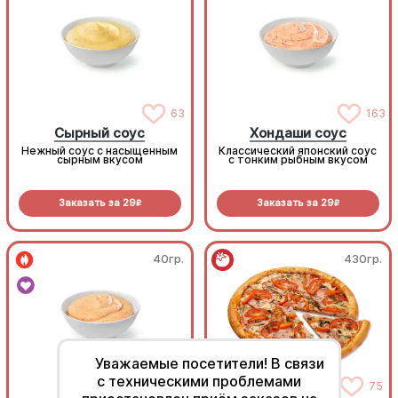
63
163
Сырный соус
Хондаши соус
Нежный соус с насыщенным
Классический японский соус
сырным вкусом
с тонким рыбным вкусом
Заказать за
29
Заказать за
29
R
R
40гр.
430гр.
Уважаемые посетители! В связи
с техническими проблемами
154
75