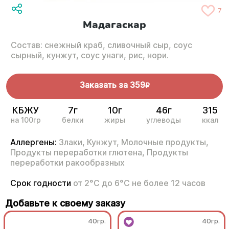
7
Мадагаскар
Состав: снежный краб, сливочный сыр, соус
сырный, кунжут, соус унаги, рис, нори.
Заказать за
359
R
КБЖУ
7г
10г
46г
315
на 100гр
белки
жиры
углеводы
ккал
Аллергены:
Злаки,
Кунжут,
Молочные продукты,
Продукты переработки глютена,
Продукты
переработки ракообразных
Срок годности
от 2°С до 6°С не более 12 часов
Добавьте к своему заказу
40гр.
40гр.