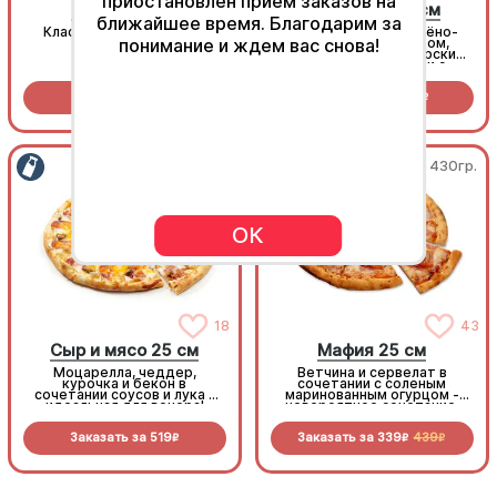
приостановлен приём заказов на
Спайси соус
Домашняя 25см
ближайшее время. Благодарим за
Классический японский
Сочная пицца с копчёно-
понимание и ждем вас снова!
острый соус
варёным карбонадом,
шампиньонами, болгарским
перцем и томатами с
зеленью под моцареллой
Заказать за
29
Заказать за
499
R
R
450гр.
430гр.
ОК
18
43
Сыр и мясо 25 см
Мафия 25 см
Моцарелла, чеддер,
Ветчина и сервелат в
курочка и бекон в
сочетании с соленым
сочетании соусов и лука -
маринованным огурцом -
идеальная для вечера!
невероятное сочетание,
которое нужно
попробовать!
Заказать за
519
Заказать за
339
439
R
R
R