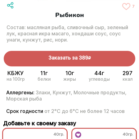
7
Рыбикон
Состав: масляная рыба, сливочный сыр, зеленый
лук, красная икра масаго, хондаши соус, соус
унаги, кунжут, рис, нори.
Заказать за
389
R
КБЖУ
11г
10г
44г
297
на 100гр
белки
жиры
углеводы
ккал
Аллергены:
Злаки,
Кунжут,
Молочные продукты,
Морская рыба
Срок годности
от 2°С до 6°С не более 12 часов
Добавьте к своему заказу
40гр.
40гр.