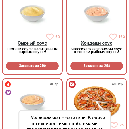
63
163
Сырный соус
Хондаши соус
Нежный соус с насыщенным
Классический японский соус
сырным вкусом
с тонким рыбным вкусом
Заказать за
29
Заказать за
29
R
R
40гр.
430гр.
Уважаемые посетители! В связи
с техническими проблемами
155
75