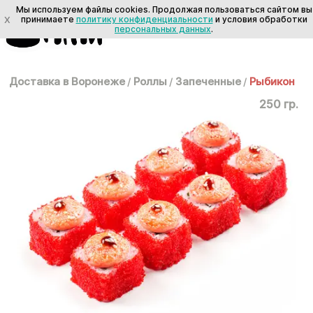
Мы используем файлы cookies. Продолжая пользоваться сайтом вы
X
принимаете
политику конфиденциальности
и условия обработки
персональных данных
.
Доставка в Воронеже
/
Роллы
/
Запеченные
/
Рыбикон
250 гр.