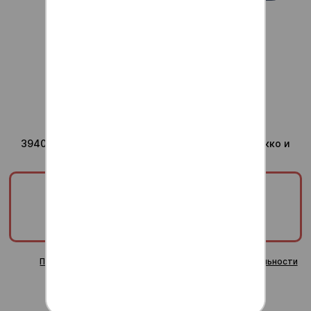
Для ваших вопросов
admin@anti-sushi.ru
г.Воронеж
Доставка ежедневно с
10:00 до 24:00
Юридический адрес компании
394036, Воронежская область, г Воронеж, ул Сакко и
Ванцетти, дом 41, помещ. 8/1
ООО «ТРИУМФ»
ИНН/КПП:
3665829820/366601001
ОГРН:
1253600000378
Публичная оферта
Политика конфиденциальности
Согласие на обработку персональных данных
Пользовательское соглашение