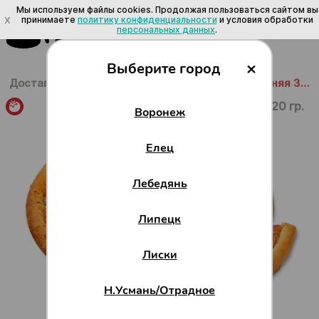
Мы используем файлы cookies. Продолжая пользоваться сайтом вы
X
принимаете
политику конфиденциальности
и условия обработки
персональных данных
.
×
Выберите город
Доставка в Воронеже
/
Пицца
/
С мясом
/
Домашняя 35см
920 гр.
Воронеж
Елец
Лебедянь
Липецк
Лиски
Н.Усмань/Отрадное