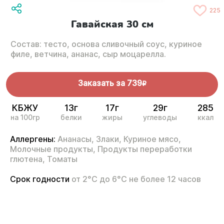
225
Гавайская 30 см
Состав: тесто, основа сливочный соус, куриное
филе, ветчина, ананас, сыр моцарелла.
Заказать за
739
R
КБЖУ
13г
17г
29г
285
на 100гр
белки
жиры
углеводы
ккал
Аллергены:
Ананасы,
Злаки,
Куриное мясо,
Молочные продукты,
Продукты переработки
глютена,
Томаты
Срок годности
от 2°С до 6°С не более 12 часов