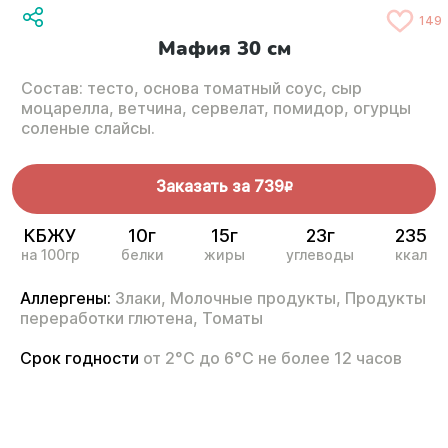
149
Мафия 30 см
Состав: тесто, основа томатный соус, сыр
моцарелла, ветчина, сервелат, помидор, огурцы
соленые слайсы.
Заказать за
739
R
КБЖУ
10г
15г
23г
235
на 100гр
белки
жиры
углеводы
ккал
Аллергены:
Злаки,
Молочные продукты,
Продукты
переработки глютена,
Томаты
Срок годности
от 2°С до 6°С не более 12 часов