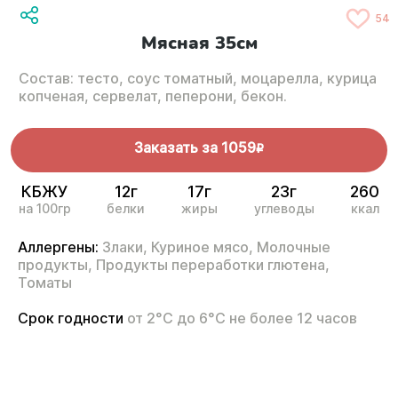
54
Мясная 35см
Состав: тесто, соус томатный, моцарелла, курица
копченая, сервелат, пеперони, бекон.
Заказать за
1059
R
КБЖУ
12г
17г
23г
260
на 100гр
белки
жиры
углеводы
ккал
Аллергены:
Злаки,
Куриное мясо,
Молочные
продукты,
Продукты переработки глютена,
Томаты
Срок годности
от 2°С до 6°С не более 12 часов