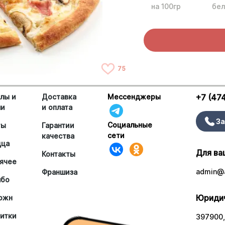
на 100гр
бел
75
лы и
Доставка
Мессенджеры
+7 (47
ши
и оплата
За
Социальные
ты
Гарантии
сети
качества
цца
Для ва
Контакты
ячее
admin@a
Франшиза
мбо
Юридич
южн
итки
397900,