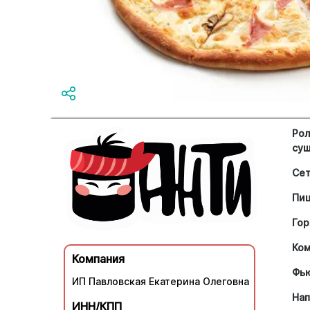
Рол
су
Се
Пи
Гор
Ко
Компания
Фь
ИП Павловская Екатерина Олеговна
Нап
ИНН/КПП