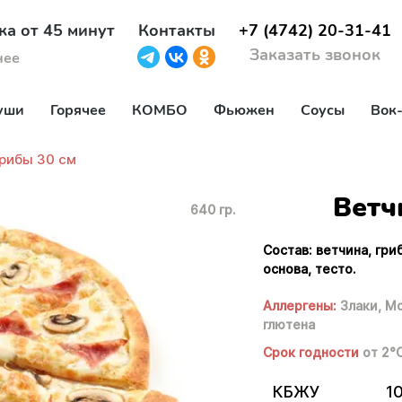
ка от 45 минут
Контакты
+7 (4742) 20-31-41
Заказать звонок
нее
уши
Горячее
КОМБО
Фьюжен
Соусы
Вок
грибы 30 см
Ветч
640 гр.
Состав: ветчина, гр
основа, тесто.
Аллергены:
Злаки,
Мо
глютена
Срок годности
от 2°
КБЖУ
1