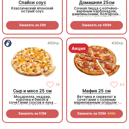
Спайси соус
Домашняя 25см
Классический японский
Сочная пицца с копчёно-
острый соус
варёным карбонадом,
шампиньонами, болгарским
перцем и томатами с
зеленью под моцареллой
Заказать за
29
Заказать за
499
R
R
450гр.
430гр.
18
43
Сыр и мясо 25 см
Мафия 25 см
Моцарелла, чеддер,
Ветчина и сервелат в
курочка и бекон в
сочетании с соленым
сочетании соусов и лука -
маринованным огурцом -
идеальная для вечера!
невероятное сочетание,
которое нужно
попробовать!
Заказать за
519
Заказать за
339
439
R
R
R