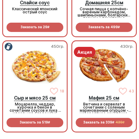
Спайси соус
Домашняя 25см
Классический японский
Сочная пицца с копчёно-
острый соус
варёным карбонадом,
шампиньонами, болгарским
перцем и томатами с
зеленью под моцареллой
Заказать за
29
Заказать за
499
R
R
450гр.
430гр.
18
43
Сыр и мясо 25 см
Мафия 25 см
Моцарелла, чеддер,
Ветчина и сервелат в
курочка и бекон в
сочетании с соленым
сочетании соусов и лука -
маринованным огурцом -
идеальная для вечера!
невероятное сочетание,
которое нужно
попробовать!
Заказать за
519
Заказать за
339
439
R
R
R