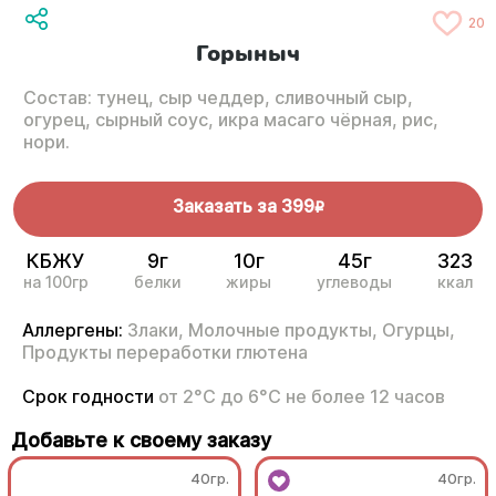
20
Горыныч
Состав: тунец, сыр чеддер, сливочный сыр,
огурец, сырный соус, икра масаго чёрная, рис,
нори.
Заказать за
399
R
КБЖУ
9г
10г
45г
323
на 100гр
белки
жиры
углеводы
ккал
Аллергены:
Злаки,
Молочные продукты,
Огурцы,
Продукты переработки глютена
Срок годности
от 2°С до 6°С не более 12 часов
Добавьте к своему заказу
40гр.
40гр.