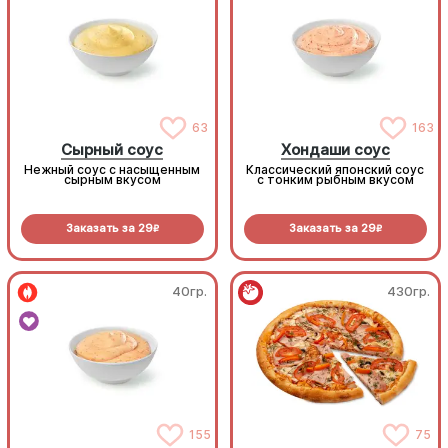
63
163
Сырный соус
Хондаши соус
Нежный соус с насыщенным
Классический японский соус
сырным вкусом
с тонким рыбным вкусом
Заказать за
29
Заказать за
29
R
R
40гр.
430гр.
155
75