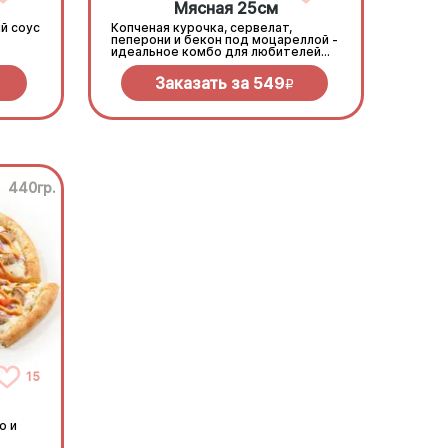
Мясная 25см
й соус
Копченая курочка, сервелат,
пеперони и бекон под моцареллой -
идеальное комбо для любителей
всего мясного!
Заказать за
549
R
440гр.
15
о и