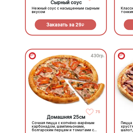
Сырный соус
Нежный соус с насыщенным сырным
Класси
вкусом
тонки
Заказать за
29
R
430гр.
75
Домашняя 25см
Сочная пицца с копчёно-варёным
Пицца
карбонадом, шампиньонами,
хруст
болгарским перцем и томатами с
шалот