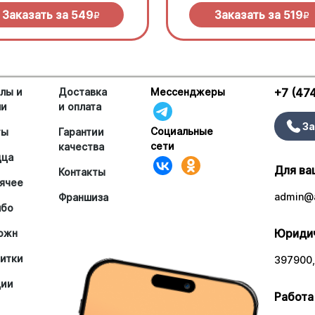
елла и дымный прянный соус
сливочного соуса и моцарелл
кю.
Заказать за
549
Заказать за
519
R
R
лы и
Доставка
Мессенджеры
+7 (47
ши
и оплата
За
Социальные
ты
Гарантии
сети
качества
цца
Для ва
Контакты
ячее
admin@a
Франшиза
мбо
Юридич
южн
итки
397900,
ции
Работа