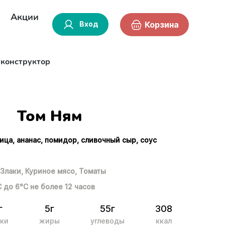
Акции
Вход
Корзина
-конструктор
Том Ням
ица, ананас, помидор, сливочный сыр, соус
Злаки,
Куриное мясо,
Томаты
С до 6°С не более 12 часов
г
5г
55г
308
ки
жиры
углеводы
ккал