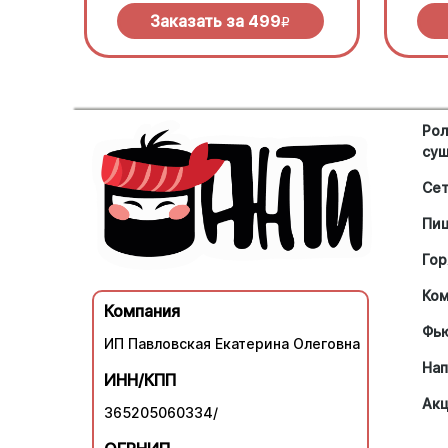
зеленью под моцареллой
моцар
барбе
Заказать за
499
R
Рол
су
Се
Пи
Гор
Ко
Компания
Фь
ИП Павловская Екатерина Олеговна
Нап
ИНН/КПП
Ак
365205060334/