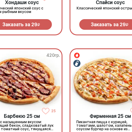
Хондаши соус
Спайси соус
ческий японский соус с
Классический японский остры
м рыбным вкусом
Заказать за
29
Заказать за
29
R
R
420гр.
25
Барбекю 25 см
Фирменная 25 см
 с насыщенным вкусом:
Пикантная пицца с курицей,
ящий бекон, сладковатый лук
томатами, шалотом, халапень
, томатный соус, тянущаяся
соусом бургер на основе из