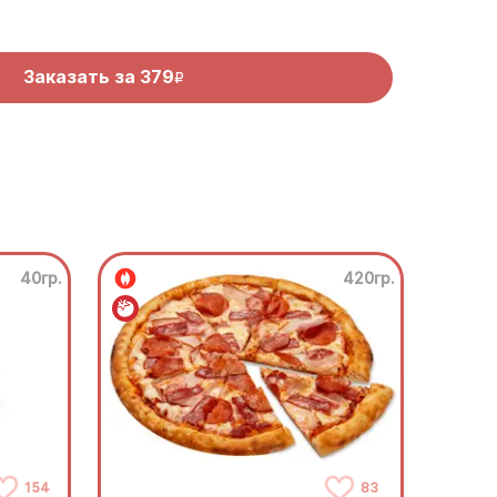
Заказать за
379
R
40гр.
420гр.
154
83