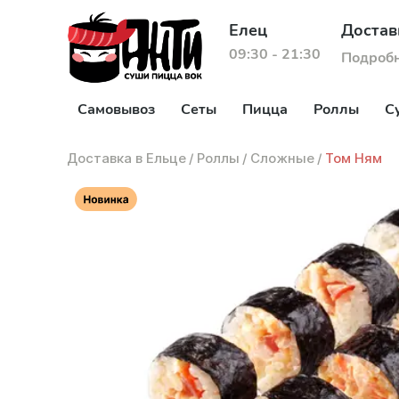
Елец
Достав
09:30 - 21:30
Подроб
Самовывоз
Сеты
Пицца
Роллы
С
Доставка в Ельце
/
Роллы
/
Сложные
/
Том Ням