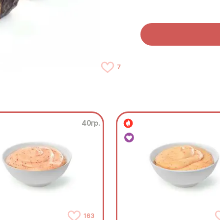
7
40гр.
163