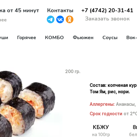
ка от 45 минут
Контакты
+7 (4742) 20-31-41
Заказать звонок
нее
уши
Горячее
КОМБО
Фьюжен
Соусы
Вок
200 гр.
Состав: копченая кур
Том Ям, рис, нори.
Аллергены:
Ананасы,
Срок годности
от 2°
КБЖУ
8
на 100гр
бел