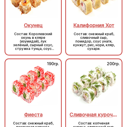
Окунец
Калифорния Хот
Состав: Королевский
Состав: снежный краб,
окунь в кляре
сливочный сыр,
(изумидай), лук
помидор, соус унаги,
зелёный, сырный соус,
кунжут, рис, нори, кляр,
стружка тунца, соус
сухари.
унаги, кунжут, рис, нори.
190гр.
200гр.
Фиеста
Сливочная курочка
Состав: снежный краб,
Состав: копченая
пекинская капуста,
курица, сливочный сыр,