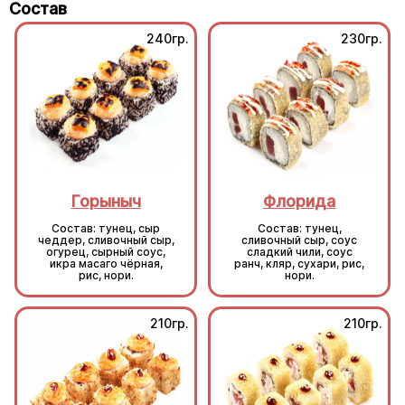
Состав
240гр.
230гр.
Горыныч
Флорида
Состав: тунец, сыр
Состав: тунец,
чеддер, сливочный сыр,
сливочный сыр, соус
огурец, сырный соус,
сладкий чили, соус
икра масаго чёрная,
ранч, кляр, сухари, рис,
рис, нори.
нори.
210гр.
210гр.