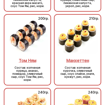
красная икра масаго,
пекинская капуста,
соус Том Ям, рис, нори.
укроп, рис, нори.
200гр.
210гр.
Том Ням
Манхеттен
Состав: копченая
Состав: копченая
курица, ананас,
курочка, сливочный
помидор, сливочный
сыр, соус спайси, унаги,
сыр, соус Том Ям, рис,
кунжут, рис, нори.
нори.
240гр.
240гр.