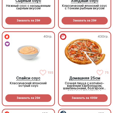
Сырный соус
Хондаши соус
Нежный соус с насыщенным
Классический японский соус
сырным вкусом
с тонким рыбным вкусом
Заказать за
29
Заказать за
29
R
R
40гр.
430гр.
155
75
Спайси соус
Домашняя 25см
Классический японский
Сочная пицца с копчёно-
острый соус
варёным карбонадом,
шампиньонами, болгарским
перцем и томатами с
зеленью под моцареллой
Заказать за
29
Заказать за
499
R
R