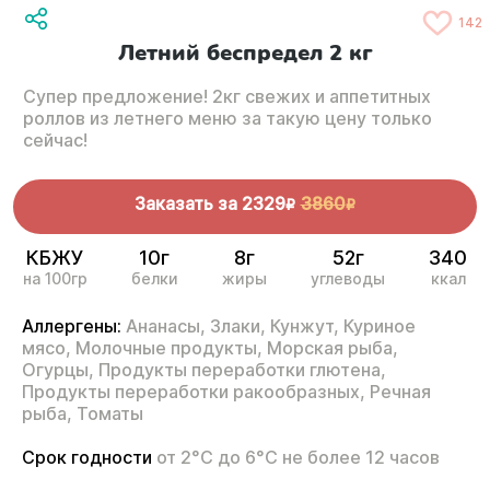
142
Летний беспредел 2 кг
Супер предложение! 2кг свежих и аппетитных
роллов из летнего меню за такую цену только
сейчас!
Заказать за
2329
3860
R
R
КБЖУ
10г
8г
52г
340
на 100гр
белки
жиры
углеводы
ккал
Аллергены:
Ананасы,
Злаки,
Кунжут,
Куриное
мясо,
Молочные продукты,
Морская рыба,
Огурцы,
Продукты переработки глютена,
Продукты переработки ракообразных,
Речная
рыба,
Томаты
Срок годности
от 2°С до 6°С не более 12 часов