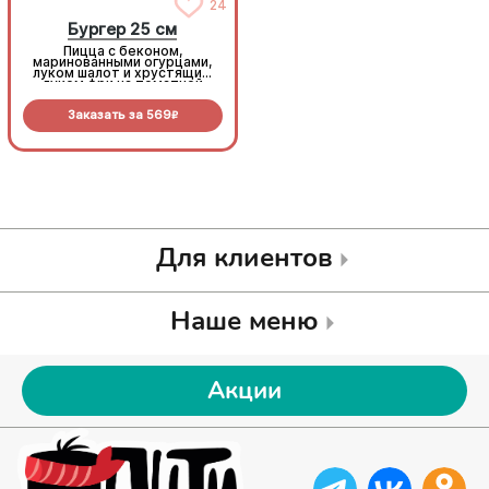
24
24
Бургер 25 см
Бургер 25 см
Пицца с беконом,
Пицца с беконом,
маринованными огурцами,
маринованными огурцами,
луком шалот и хрустящим
луком шалот и хрустящим
луком фри на томатной
луком фри на томатной
основе с моцареллой.
основе с моцареллой.
Заказать за
569
Заказать за
569
R
R
Для клиентов
Наше меню
Акции