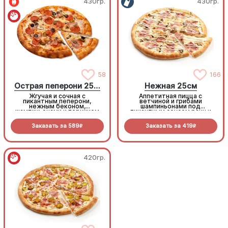
430гр.
430гр.
58
166
Острая пеперони 25cм
Нежная 25см
Жгучая и сочная с
Аппетитная пицца с
пикантным пеперони,
ветчиной и грибами
нежным беконом,
шампиньонами под
шампиньонами и перчиком
пикантным соусом ранч и
халапеньо под моцареллой
моцареллой
Заказать за
589
Заказать за
419
R
R
420гр.
420гр.