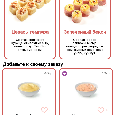
Цезарь темпура
Запеченный бекон
Состав: копченая
Состав: бекон,
курица, сливочный сыр,
сливочный сыр,
ананас, соус Том Ям,
помидор, рис, нори, лук
кляр, рис, нори.
фри, сырный соус, соус
унаги, кунжут.
Добавьте к своему заказу
40гр.
40гр.
63
163