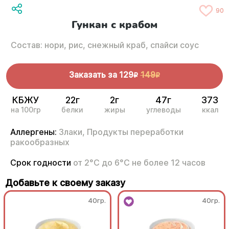
90
Гункан с крабом
Состав: нори, рис, снежный краб, спайси соус
Заказать за
129
149
R
R
КБЖУ
22г
2г
47г
373
на 100гр
белки
жиры
углеводы
ккал
Аллергены:
Злаки,
Продукты переработки
ракообразных
Срок годности
от 2°С до 6°С не более 12 часов
Добавьте к своему заказу
40гр.
40гр.