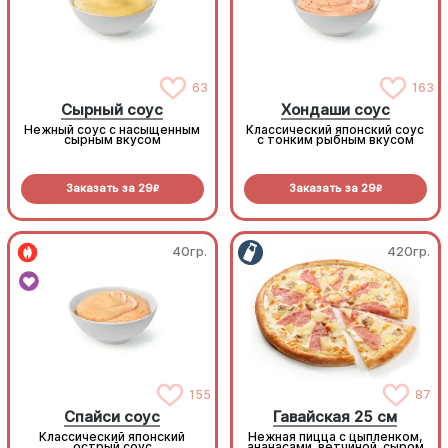
63
163
Сырный соус
Хондаши соус
Нежный соус с насыщенным
Классический японский соус
сырным вкусом
с тонким рыбным вкусом
Заказать за
29
Заказать за
29
R
R
40гр.
420гр.
155
87
Спайси соус
Гавайская 25 см
Классический японский
Нежная пицца с цыпленком,
острый соус
ананасами, ветчиной, сыром