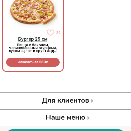
24
24
Бургер 25 см
Бургер 25 см
Пицца с беконом,
Пицца с беконом,
маринованными огурцами,
маринованными огурцами,
луком шалот и хрустящим
луком шалот и хрустящим
луком фри на томатной
луком фри на томатной
основе с моцареллой.
основе с моцареллой.
Заказать за
569
Заказать за
569
R
R
Для клиентов
Наше меню