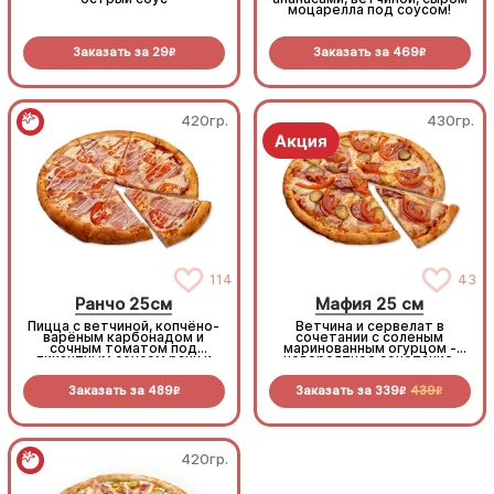
моцарелла под соусом!
Заказать за
29
Заказать за
469
R
R
420гр.
430гр.
114
43
Ранчо 25см
Мафия 25 см
Пицца с ветчиной, копчёно-
Ветчина и сервелат в
варёным карбонадом и
сочетании с соленым
сочным томатом под
маринованным огурцом -
пикантным соусом ранч и
невероятное сочетание,
моцареллой
которое нужно
попробовать!
Заказать за
489
Заказать за
339
439
R
R
R
420гр.
420гр.