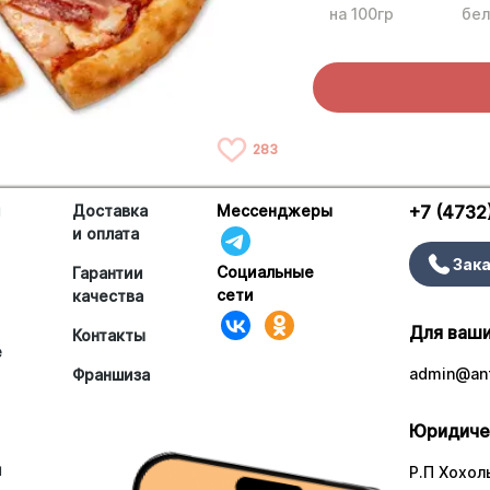
на 100гр
бел
283
и
Доставка
Мессенджеры
+7 (4732
и оплата
Зака
Социальные
Гарантии
сети
качества
Для ваши
Контакты
е
admin@ant
Франшиза
Юридиче
и
Р.П Хохоль