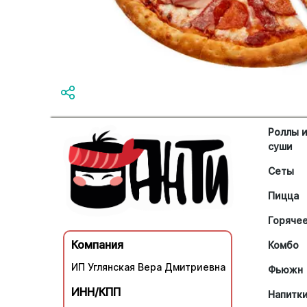
Роллы 
суши
Сеты
Пицца
Горяче
Компания
Комбо
ИП Углянская Вера Дмитриевна
Фьюжн
ИНН/КПП
Напитк