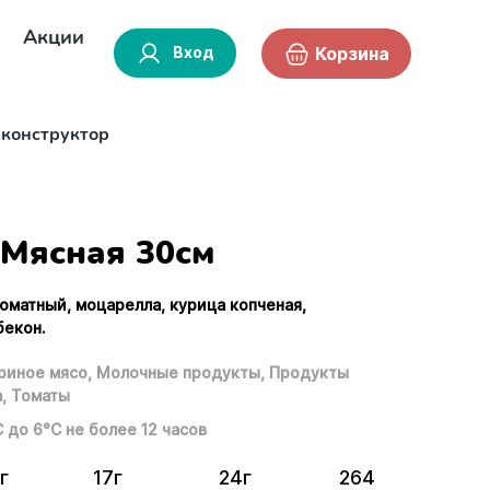
Акции
Вход
Корзина
-конструктор
Мясная 30см
томатный, моцарелла, курица копченая,
бекон.
риное мясо,
Молочные продукты,
Продукты
,
Томаты
С до 6°С не более 12 часов
г
17г
24г
264