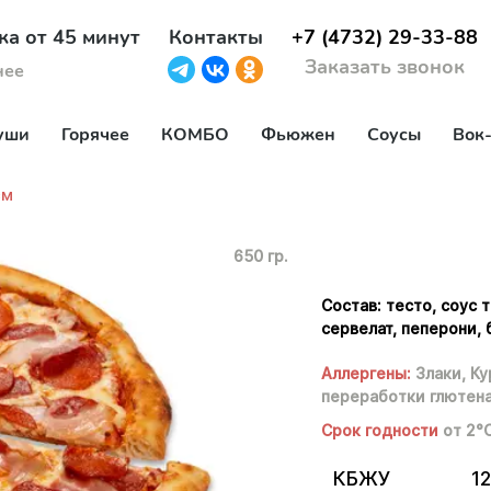
ка от 45 минут
Контакты
+7 (4732) 29-33-88
Заказать звонок
нее
уши
Горячее
КОМБО
Фьюжен
Соусы
Вок
см
650 гр.
Состав: тесто, соус 
сервелат, пеперони, 
Аллергены:
Злаки,
Ку
переработки глютена
Срок годности
от 2°
КБЖУ
12