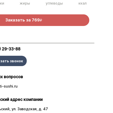
ки
жиры
углеводы
ккал
Заказать за
769
R
) 29-33-88
зать звонок
х вопросов
i-sushi.ru
ский адрес компании
ский, ул. Заводская, д. 47