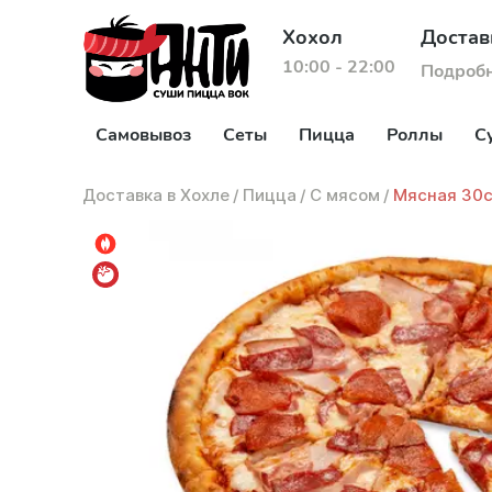
Хохол
Достав
10:00 - 22:00
Подроб
Самовывоз
Сеты
Пицца
Роллы
С
Доставка в Хохле
/
Пицца
/
С мясом
/
Мясная 30