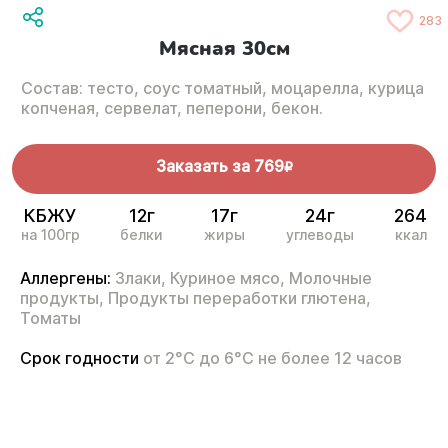
283
Мясная 30см
Состав: тесто, соус томатный, моцарелла, курица
копченая, сервелат, пеперони, бекон.
Заказать за
769
R
КБЖУ
12г
17г
24г
264
на 100гр
белки
жиры
углеводы
ккал
Аллергены:
Злаки,
Куриное мясо,
Молочные
продукты,
Продукты переработки глютена,
Томаты
Срок годности
от 2°С до 6°С не более 12 часов