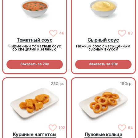
46
63
Томатный соус
Сырный соус
Фирменный томатный соус
Нежный соус с насыщенным
со специями и зеленью
сырным вкусом
Заказать за
29
Заказать за
29
R
R
230гр.
150гр.
102
64
Куриные наггетсы
Луковые кольца