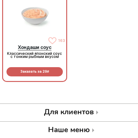
163
163
Хондаши соус
Хондаши соус
Классический японский соус
Классический японский соус
с тонким рыбным вкусом
с тонким рыбным вкусом
Заказать за
29
Заказать за
29
R
R
Для клиентов
Наше меню