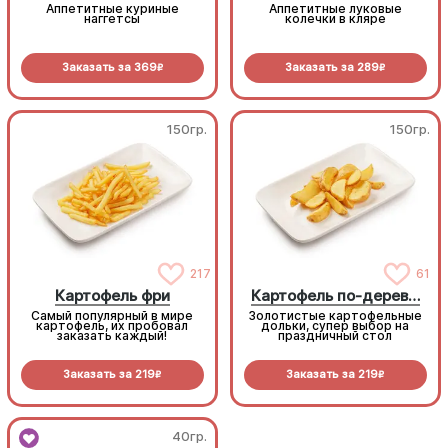
Аппетитные куриные
Аппетитные луковые
наггетсы
колечки в кляре
Заказать за
369
Заказать за
289
R
R
150гр.
150гр.
217
61
Картофель фри
Картофель по-деревенски
Самый популярный в мире
Золотистые картофельные
картофель, их пробовал
дольки, супер выбор на
заказать каждый!
праздничный стол
Заказать за
219
Заказать за
219
R
R
40гр.
40гр.