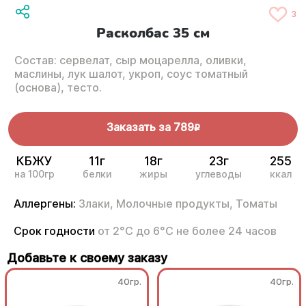
3
Расколбас 35 см
Состав: сервелат, сыр моцарелла, оливки,
маслины, лук шалот, укроп, соус томатный
(основа), тесто.
Заказать за
789
R
КБЖУ
11г
18г
23г
255
на 100гр
белки
жиры
углеводы
ккал
Аллергены:
Злаки,
Молочные продукты,
Томаты
Срок годности
от 2°С до 6°С не более 24 часов
Добавьте к своему заказу
40гр.
40гр.