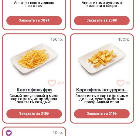
Аппетитные куриные
Аппетитные луковые
наггетсы
колечки в кляре
Заказать за
369
Заказать за
289
R
R
150гр.
150гр.
217
61
Картофель фри
Картофель по-деревенски
Самый популярный в мире
Золотистые картофельные
картофель, их пробовал
дольки, супер выбор на
заказать каждый!
праздничный стол
Заказать за
219
Заказать за
219
R
R
40гр.
40гр.