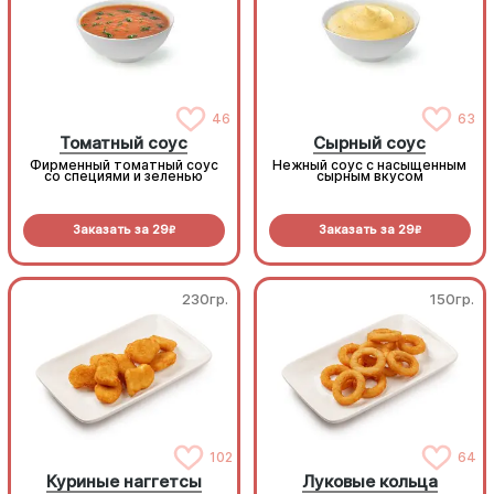
46
63
Томатный соус
Сырный соус
Фирменный томатный соус
Нежный соус с насыщенным
со специями и зеленью
сырным вкусом
Заказать за
29
Заказать за
29
R
R
230гр.
150гр.
102
64
Куриные наггетсы
Луковые кольца