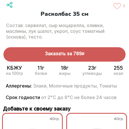
3
Расколбас 35 см
Состав: сервелат, сыр моцарелла, оливки,
маслины, лук шалот, укроп, соус томатный
(основа), тесто.
Заказать за
789
R
КБЖУ
11г
18г
23г
255
на 100гр
белки
жиры
углеводы
ккал
Аллергены:
Злаки,
Молочные продукты,
Томаты
Срок годности
от 2°С до 6°С не более 24 часов
Добавьте к своему заказу
40гр.
40гр.