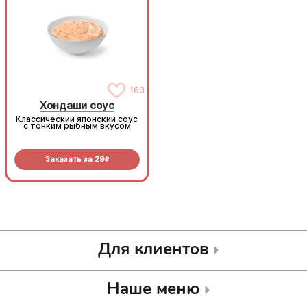
163
163
Хондаши соус
Хондаши соус
Классический японский соус
Классический японский соус
с тонким рыбным вкусом
с тонким рыбным вкусом
Заказать за
29
Заказать за
29
R
R
Для клиентов
Наше меню