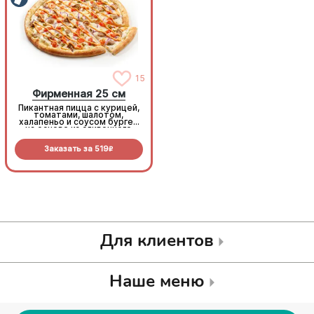
15
15
Фирменная 25 см
Фирменная 25 см
Пикантная пицца с курицей,
Пикантная пицца с курицей,
томатами, шалотом,
томатами, шалотом,
халапеньо и соусом бургер
халапеньо и соусом бургер
на основе из сливочного
на основе из сливочного
соуса и моцареллы.
соуса и моцареллы.
Заказать за
519
Заказать за
519
R
R
Для клиентов
Наше меню