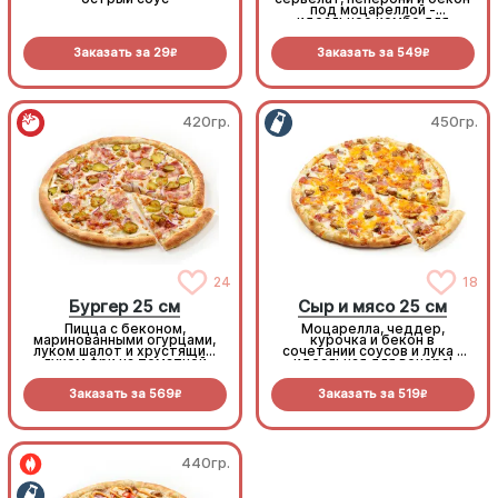
под моцареллой -
идеальное комбо для
любителей всего мясного!
Заказать за
29
Заказать за
549
R
R
420гр.
450гр.
24
18
Бургер 25 см
Сыр и мясо 25 см
Пицца с беконом,
Моцарелла, чеддер,
маринованными огурцами,
курочка и бекон в
луком шалот и хрустящим
сочетании соусов и лука -
луком фри на томатной
идеальная для вечера!
основе с моцареллой.
Заказать за
569
Заказать за
519
R
R
440гр.
440гр.