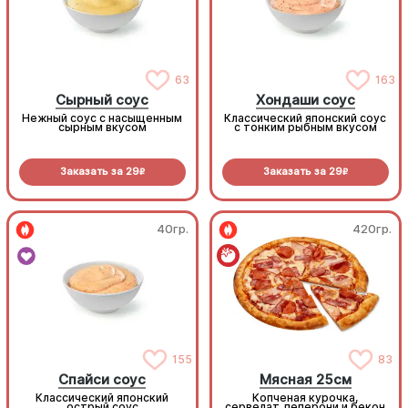
63
163
Сырный соус
Хондаши соус
Нежный соус с насыщенным
Классический японский соус
сырным вкусом
с тонким рыбным вкусом
Заказать за
29
Заказать за
29
R
R
40гр.
420гр.
155
83
Спайси соус
Мясная 25см
Классический японский
Копченая курочка,
острый соус
сервелат, пеперони и бекон