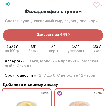
2
Филадельфия с тунцом
Состав: тунец, сливочный сыр, огурец, рис, нори.
Заказать за
449
R
КБЖУ
8г
7г
57г
337
на 100гр
белки
жиры
углеводы
ккал
Аллергены:
Злаки,
Молочные продукты,
Морская
рыба,
Огурцы
Срок годности
от 2°С до 6°С не более 12 часов
Добавьте к своему заказу
40гр.
40гр.