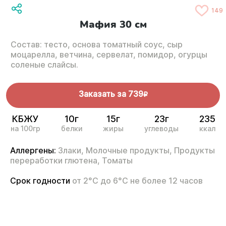
149
Мафия 30 см
Состав: тесто, основа томатный соус, сыр
моцарелла, ветчина, сервелат, помидор, огурцы
соленые слайсы.
Заказать за
739
R
КБЖУ
10г
15г
23г
235
на 100гр
белки
жиры
углеводы
ккал
Аллергены:
Злаки,
Молочные продукты,
Продукты
переработки глютена,
Томаты
Срок годности
от 2°С до 6°С не более 12 часов