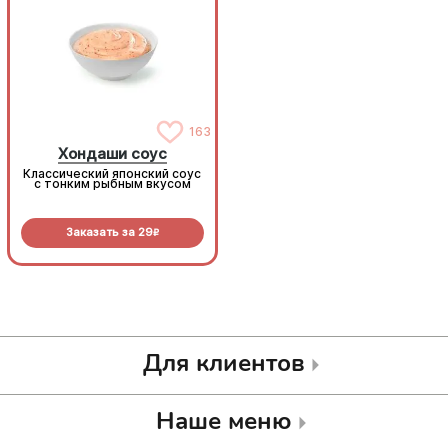
163
163
Хондаши соус
Хондаши соус
Классический японский соус
Классический японский соус
с тонким рыбным вкусом
с тонким рыбным вкусом
Заказать за
29
Заказать за
29
R
R
Для клиентов
Наше меню