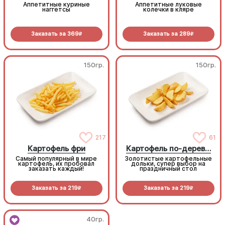
Аппетитные куриные
Аппетитные луковые
наггетсы
колечки в кляре
Заказать за
369
Заказать за
289
R
R
150гр.
150гр.
217
61
Картофель фри
Картофель по-деревенски
Самый популярный в мире
Золотистые картофельные
картофель, их пробовал
дольки, супер выбор на
заказать каждый!
праздничный стол
Заказать за
219
Заказать за
219
R
R
40гр.
40гр.