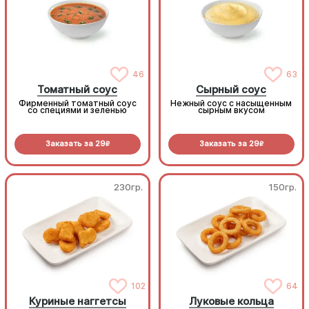
46
63
Томатный соус
Сырный соус
Фирменный томатный соус
Нежный соус с насыщенным
со специями и зеленью
сырным вкусом
Заказать за
29
Заказать за
29
R
R
230гр.
150гр.
102
64
Куриные наггетсы
Луковые кольца