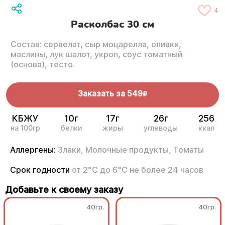
4
Расколбас 30 см
Состав: сервелат, сыр моцарелла, оливки,
маслины, лук шалот, укроп, соус томатный
(основа), тесто.
Заказать за
549
R
КБЖУ
10г
17г
26г
256
на 100гр
белки
жиры
углеводы
ккал
Аллергены:
Злаки,
Молочные продукты,
Томаты
Срок годности
от 2°С до 6°С не более 24 часов
Добавьте к своему заказу
40гр.
40гр.