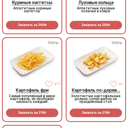
Куриные наггетсы
Луковые кольца
Аппетитные куриные
Аппетитные луковые
наггетсы
колечки в кляре
Заказать за
369
Заказать за
289
R
R
150гр.
150гр.
217
61
Картофель фри
Картофель по-деревенски
Самый популярный в мире
Золотистые картофельные
картофель, их пробовал
дольки, супер выбор на
заказать каждый!
праздничный стол
Заказать за
219
Заказать за
219
R
R