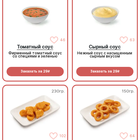
46
63
Томатный соус
Сырный соус
Фирменный томатный соус
Нежный соус с насыщенным
со специями и зеленью
сырным вкусом
Заказать за
29
Заказать за
29
R
R
230гр.
150гр.
102
64