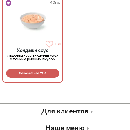
40гр.
40гр.
163
163
Хондаши соус
Хондаши соус
Классический японский соус
Классический японский соус
с тонким рыбным вкусом
с тонким рыбным вкусом
Заказать за
29
Заказать за
29
R
R
Для клиентов
Наше меню