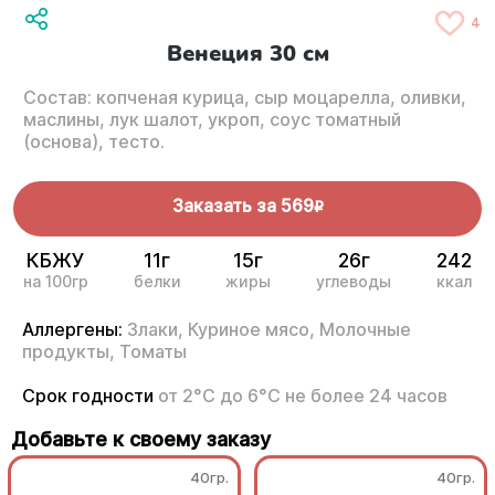
4
Венеция 30 см
Состав: копченая курица, сыр моцарелла, оливки,
маслины, лук шалот, укроп, соус томатный
(основа), тесто.
Заказать за
569
R
КБЖУ
11г
15г
26г
242
на 100гр
белки
жиры
углеводы
ккал
Аллергены:
Злаки,
Куриное мясо,
Молочные
продукты,
Томаты
Срок годности
от 2°С до 6°С не более 24 часов
Добавьте к своему заказу
40гр.
40гр.