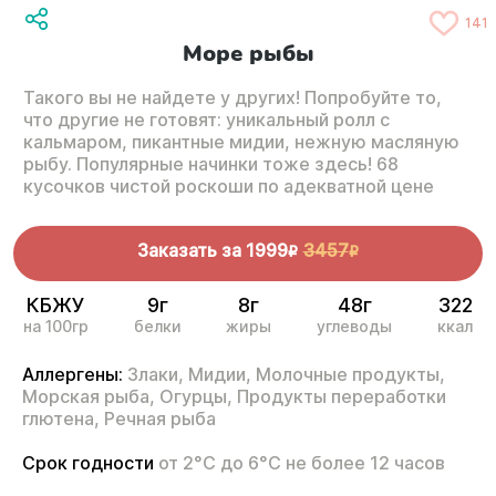
141
Море рыбы
Такого вы не найдете у других! Попробуйте то,
что другие не готовят: уникальный ролл с
кальмаром, пикантные мидии, нежную масляную
рыбу. Популярные начинки тоже здесь! 68
кусочков чистой роскоши по адекватной цене
Заказать за
1999
3457
R
R
КБЖУ
9г
8г
48г
322
на 100гр
белки
жиры
углеводы
ккал
Аллергены:
Злаки,
Мидии,
Молочные продукты,
Морская рыба,
Огурцы,
Продукты переработки
глютена,
Речная рыба
Срок годности
от 2°С до 6°С не более 12 часов