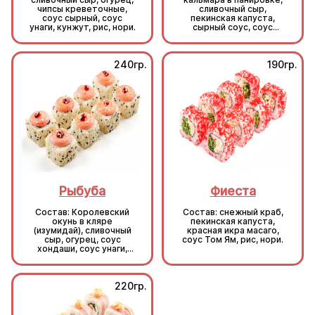
чипсы креветочные,
сливочный сыр,
соус сырный, соус
пекинская капуста,
унаги, кунжут, рис, нори.
сырный соус, соус
унаги, кунжут, рис, нори.
240гр.
190гр.
Рыбуба
Фиеста
Состав: Королевский
Состав: снежный краб,
окунь в кляре
пекинская капуста,
(изумидай), сливочный
красная икра масаго,
сыр, огурец, соус
соус Том Ям, рис, нори.
хондаши, соус унаги,
кунжут, рис, нори.
220гр.
220гр.