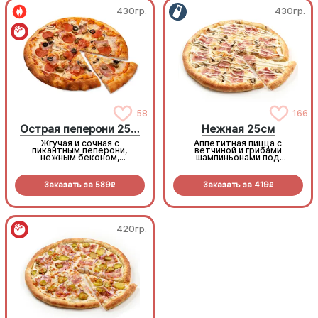
430гр.
430гр.
58
166
Острая пеперони 25cм
Нежная 25см
Жгучая и сочная с
Аппетитная пицца с
пикантным пеперони,
ветчиной и грибами
нежным беконом,
шампиньонами под
шампиньонами и перчиком
пикантным соусом ранч и
халапеньо под моцареллой
моцареллой
Заказать за
589
Заказать за
419
R
R
420гр.
420гр.