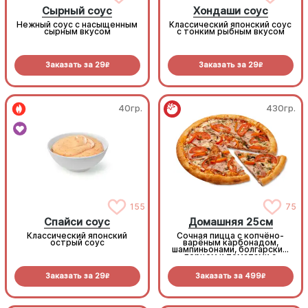
Сырный соус
Хондаши соус
Нежный соус с насыщенным
Классический японский соус
сырным вкусом
с тонким рыбным вкусом
Заказать за
29
Заказать за
29
R
R
40гр.
430гр.
155
75
Спайси соус
Домашняя 25см
Классический японский
Сочная пицца с копчёно-
острый соус
варёным карбонадом,
шампиньонами, болгарским
перцем и томатами с
зеленью под моцареллой
Заказать за
29
Заказать за
499
R
R