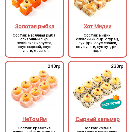
Золотая рыбка
Хот Мидии
Состав: масляная рыба,
Состав: мидии,
сливочный сыр,
сливочный сыр, огурец,
пекинская капуста,
лук фри, соус спайси,
соус сырный, соус
соус унаги, кунжут, рис,
унаги, масаго
нори.
оранжевая, кунжут, рис,
нори.
240гр.
230гр.
НеТомЯм
Сырный кальмар
Состав: креветка,
Состав: кольца
сливочный сыр, огурец,
кальмара в панировке,