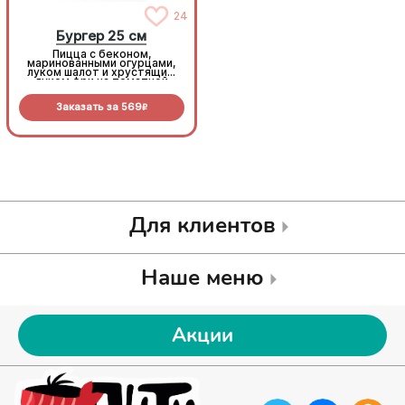
24
24
Бургер 25 см
Бургер 25 см
Пицца с беконом,
Пицца с беконом,
маринованными огурцами,
маринованными огурцами,
луком шалот и хрустящим
луком шалот и хрустящим
луком фри на томатной
луком фри на томатной
основе с моцареллой.
основе с моцареллой.
Заказать за
569
Заказать за
569
R
R
Для клиентов
Наше меню
Акции