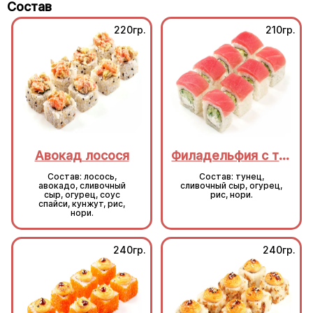
Состав
220гр.
210гр.
Авокад лосося
Филадельфия с тунцом
Состав: лосось,
Состав: тунец,
авокадо, сливочный
сливочный сыр, огурец,
сыр, огурец, соус
рис, нори.
спайси, кунжут, рис,
нори.
240гр.
240гр.